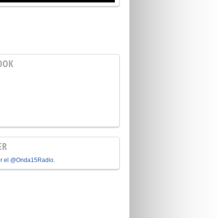
OOK
ER
or el @Onda15Radio.