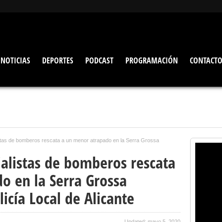
NOTICIAS
DEPORTES
PODCAST
PROGRAMACIÓN
CONTACT
stas de bomberos rescata a un menor atrapado en la Serra Grossa
ialistas de bomberos rescata
o en la Serra Grossa
licía Local de Alicante
Updated: mayo 5, 2020