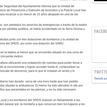
 de Seguridad del Ayuntamiento informa que la Unidad de
icio de Prevención y Extinción de Incendios y la Policía Local han
ara localizar a un menor de 15 años atrapado en una de las
as, son alertados los servicios de emergencias a través de la madre
 por pérdida auditiva, se había accidentado en la Serra Grossa y
FACEB
atrullas junto con tres dotaciones de bomberos y la unidad de
ivos del SPEIS, así como una dotación del SAMU.
n en la ladera al menor que se encuentra situado en una zona de
 cincuenta metros.
altura utilizando una instalación de cuerdas para poder llevar a
ado al excursionista y logran acceder hasta él, comprueban su
TWITT
 rescate de descenso, para lo que le instalan un arnés y lo
Tweets p
bomberos han durado cerca de una hora hasta que han podido
ba situada la ambulancia. El menor ha sido atendido in situ por
guños que presentaba en las piernas, y no ha sido necesario
Local y los bomberos del SPEIS realizan un llamamiento a las
alen pasear por la montaña a que conozcan bien los lugares a los