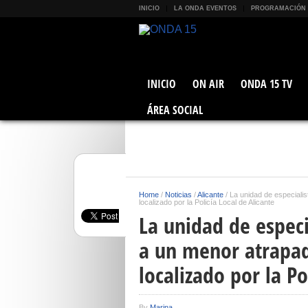
INICIO
LA ONDA EVENTOS
PROGRAMACIÓN
INICIO
ON AIR
ONDA 15 TV
ÁREA SOCIAL
Home
/
Noticias
/
Alicante
/
La unidad de especiali
localizado por la Policía Local de Alicante
La unidad de espec
a un menor atrapad
localizado por la Po
By
Marina