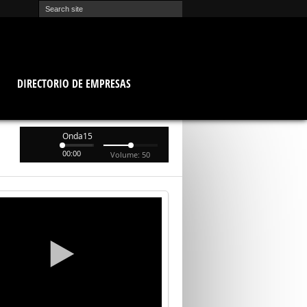
O
DIRECTORIO DE EMPRESAS
Onda15
00:00
Volume: 50