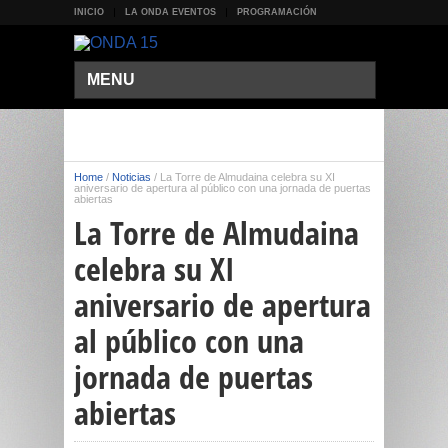
INICIO
LA ONDA EVENTOS
PROGRAMACIÓN
MENU
Home
/
Noticias
/
La Torre de Almudaina celebra su XI
aniversario de apertura al público con una jornada de puertas
abiertas
La Torre de Almudaina
celebra su XI
aniversario de apertura
al público con una
jornada de puertas
abiertas