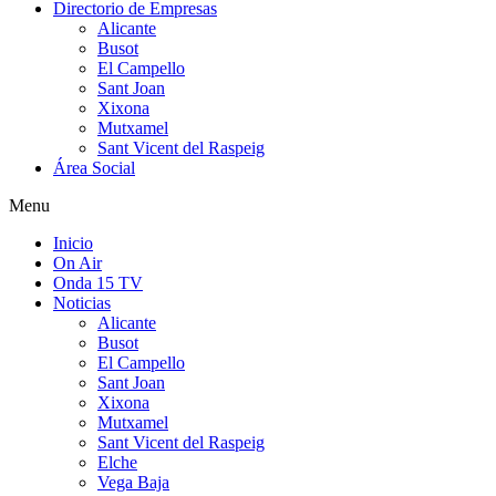
Directorio de Empresas
Alicante
Busot
El Campello
Sant Joan
Xixona
Mutxamel
Sant Vicent del Raspeig
Área Social
Menu
Inicio
On Air
Onda 15 TV
Noticias
Alicante
Busot
El Campello
Sant Joan
Xixona
Mutxamel
Sant Vicent del Raspeig
Elche
Vega Baja