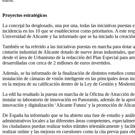
euros.
P
royecto
s
estratégicos
La concejal ha desglosado, una por una, todas las iniciativas puestas
incidencia en los 10 que se establecieron como prioritarios. A este re
Universidad de Alicante y ha informado que se ha iniciado la creaci
También se ha referido a las iniciativas puestas en marcha para dotar 
cinturón industrial de Alicante dotado de nueve áreas industriales, que 
desde el área de Urbanismo de la redacción del Plan Especial para amp
desarrolladas con cerca de 2 millones de euros invertidos.
Además, se ha informado de la finalización de distintos estudios com
instalación de cámaras de visión inteligente en las principales áreas in
en la mejora de su calificación dentro de la Ley de Gestión y Modern
La edil ha resaltado la puesta en marcha de la Oficina de Atracción d
instalar su laboratorio de innovación en Panoramis, además de la aprob
innovación y digitalización ‘Alicante Futura’ y la promoción de Alica
De España ha informado que se ha abierto una fase de estudio y análisis
administrativos locales a las diferentes áreas competentes, especialm
los ciudadanos puedan realizar todos trámites telemáticamente y facili
realizar online y las mejoras en cuestiones como la cita previa para o