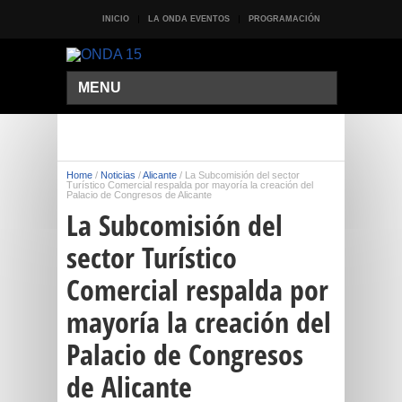
INICIO
LA ONDA EVENTOS
PROGRAMACIÓN
MENU
Home
/
Noticias
/
Alicante
/
La Subcomisión del sector
Turístico Comercial respalda por mayoría la creación del
Palacio de Congresos de Alicante
La Subcomisión del
sector Turístico
Comercial respalda por
mayoría la creación del
Palacio de Congresos
de Alicante