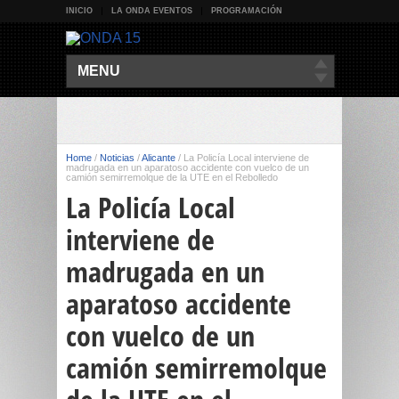
INICIO
LA ONDA EVENTOS
PROGRAMACIÓN
MENU
Home
/
Noticias
/
Alicante
/
La Policía Local interviene de
madrugada en un aparatoso accidente con vuelco de un
camión semirremolque de la UTE en el Rebolledo
La Policía Local
interviene de
madrugada en un
aparatoso accidente
con vuelco de un
camión semirremolque