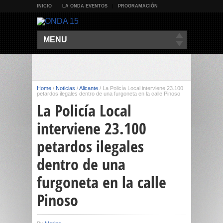
INICIO
LA ONDA EVENTOS
PROGRAMACIÓN
MENU
Home
/
Noticias
/
Alicante
/
La Policía Local interviene 23.100
petardos ilegales dentro de una furgoneta en la calle Pinoso
La Policía Local
interviene 23.100
petardos ilegales
dentro de una
furgoneta en la calle
Pinoso