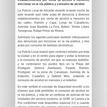
establecimientos por venta de alcohol a menores,
miccionar en la vía pública y consumo de alcohol.
La Policía Local de Alicante durante la tarde noche de
ayer levantó ayer siete actas de denuncia a diversos
establecimientos por venta de alcohol a menores en
las calles: Ramón y Cajal, Lonja de Caballeros,
Avenida Juan Bautista La Fora, Bailen, Tomás López
Torregrosa, Rafael Primo de Rivera.
Asimismo los agentes policiales también interpusieron
dos denuncias por miccionar en la vía pública, y tres
actas por consumo de bebidas alcohólicas.
La Policía Local realizó ayer controles móviles por toda
la ciudad y en el centro para vigilar y evitar la tenencia
y el consumo de alcohol, sin que se realizara botellón,
y se controlaron los puntos fijos en la Playa del
Postiguet, Séneca Autobuses, Paseito Ramiro,
Postiguet, en la zona de Canalejas, Avenida de la
Estación, Castaños y Gabriel Miro, evitando el
consumo de alcohol en menores y el botellón.
En este sentido el concejal de Seguridad recordó a los
jóvenes que está prohibido el consumo de alcohol en
la vía pública, y más de un centenar de policías de las
Unidades del servicio nocturno, el GOIR, la Canina y la
Fox conformen este dispositivo especial 0,0, y cuando