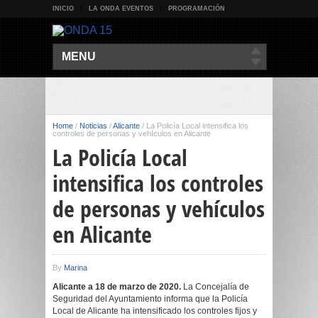
INICIO
LA ONDA EVENTOS
PROGRAMACIÓN
MENU
Home
/
Noticias
/
Alicante
/
La Policía Local intensifica los
controles de personas y vehículos en Alicante
La Policía Local
intensifica los controles
de personas y vehículos
en Alicante
By
Marina
Alicante a 18 de marzo de 2020.
La Concejalía de
Seguridad del Ayuntamiento informa que la Policía
Local de Alicante ha intensificado los controles fijos y