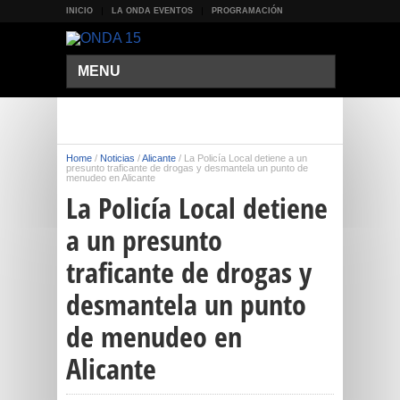
INICIO
LA ONDA EVENTOS
PROGRAMACIÓN
MENU
Home
/
Noticias
/
Alicante
/
La Policía Local detiene a un
presunto traficante de drogas y desmantela un punto de
menudeo en Alicante
La Policía Local detiene
a un presunto
traficante de drogas y
desmantela un punto
de menudeo en
Alicante