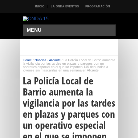
INICIO
LA ONDA EVENTOS
PROGRAMACIÓN
MENU
Home
/
Noticias
/
Alicante
/
La Policía Local de Barrio aumenta
la vigilancia por las tardes en plazas y parques con un
operativo especial en el que se imponen 145 denuncias a
jóvenes sin mascarillas en una semana en Alicante
La Policía Local de
Barrio aumenta la
vigilancia por las tardes
en plazas y parques con
un operativo especial
en el que se imponen