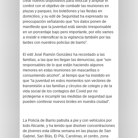
crear nuevos dispositivos para reforzar y ampliar el
control con el objetivo de combatir las reuniones en
plazas y parques, los botellones y las fiestas en
domicilios, y su edil de Seguridad ha expresado su
preocupación señalando que “los datos ponen de
manifiesto que la juventud está siendo irresponsable
en un porcentaje bajo pero importante, por ello vamos
a insistir e intensificar la la vigilancia también por las
tardes con nuestros policías de barrio”.
El edil José Ramón González ha recordado a las
familias, a las que les llegan las denuncias, que “son
responsables de lo que están haciendo algunos
menores en estas reuniones sin mascarillas o
consumiendo alcohol”, al tiempo que ha insistido en
que “la juventud en estos momentos son vectores de
transmisión a las familias y círculos de colegio y de la
vida social de los contagios del Covid por no
protegerse e incumplir las medidas de seguridad que
pueden conllevar nuevos brotes en nuestra ciudad”.
La Policía de Barrio patrulla a pie y con vehículos por
todo Alicante, y ha tenido que disolver concentraciones
de jóvenes esta última semana en las plazas de San
Gabriel, San Blás, El Plá, Carolinas, el centro, zona