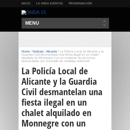
INICIO
LA ONDA EVENTOS
PROGRAMACIÓN
MENU
Home
/
Noticias
/
Alicante
/
La Policía Local de Alicante y la
Guardia Civil desmantelan una fiesta ilegal en un chalet
alquilado en Monnegre con un centenar de personas
denunciadas por incumplir las medidas anticovid
La Policía Local de
Alicante y la Guardia
Civil desmantelan una
fiesta ilegal en un
chalet alquilado en
Monnegre con un