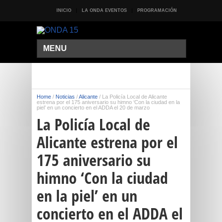
INICIO
LA ONDA EVENTOS
PROGRAMACIÓN
MENU
Home
/
Noticias
/
Alicante
/
La Policía Local de Alicante
estrena por el 175 aniversario su himno ‘Con la ciudad en la
piel’ en un concierto en el ADDA el 20 de marzo
La Policía Local de
Alicante estrena por el
175 aniversario su
himno ‘Con la ciudad
en la piel’ en un
concierto en el ADDA el