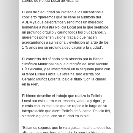
cuerpo de Policía Local de Alicante.
El edil de Seguridad ha invitado a los alicantinos al
concierto “queremos que se llene el auditorio del
ADDA ya que celebramos y rendimos un merecido
homenaje a nuestra Policía Local por la que sentimos
un profundo orgullo y cariño todos los ciudadanos, y
queremos poner en valor el trabajo que hacen
acercándonos a su historia y evolución al largo de los
175 años por su profunda dedicación a la ciudad”.
El concierto del sábado será ofrecido por la Banda
Sinfónica Municipal bajo la dirección de José Vicente
Díaz Alcaina, y se interpretará en la segunda parte con
el tenor Eliseo Fabra. La letra ha sido escrita por
Gerardo Muñoz Lorente, bajo el título ‘Con la ciudad
en la Piel’.
El himno describe el trabajo que realiza la Policía
Local por esta tierra con ‘respeto, valentía y rigor’, y
cuenta con un estribillo que se repite a lo largo de su
interpretación que dice: ‘Policía de Alicante, Policía fiel,
siempre vigilante, con su ciudad en la piel’.
“Estamos seguros que le va a gustar mucho a todos los
alicantinos y que formará parte de nuestra historia y