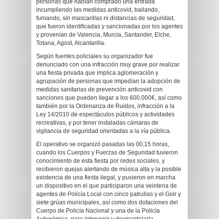
personas que habían comprado una entrada
incumpliendo las medidas anticovid, bailando,
fumando, sin mascarillas ni distancias de seguridad,
que fueron identificadas y sancionadas por los agentes
y provenían de Valencia, Murcia, Santander, Elche,
Totana, Agost, Alcantarilla.
Según fuentes policiales su organizador fue
denunciado con una infracción muy grave por realizar
una fiesta privada que implica aglomeración y
agrupación de personas que impedían la adopción de
medidas sanitarias de prevención anticovid con
sanciones que pueden llegar a los 600.000€, así como
también por la Ordenanza de Ruidos, infracción a la
Ley 14/2010 de espectáculos públicos y actividades
recreativas, y por tener instaladas cámaras de
vigilancia de seguridad orientadas a la vía pública.
El operativo se organizó pasadas las 00,15 horas,
cuando los Cuerpos y Fuerzas de Seguridad tuvieron
conocimiento de esta fiesta por redes sociales, y
recibieron quejas alertando de música alta y la posible
existencia de una fiesta ilegal, y pusieron en marcha
un dispositivo en el que participaron una veintena de
agentes de Policía Local con cinco patrullas y el Goir y
siete grúas municipales, así como dos dotaciones del
Cuerpo de Policía Nacional y una de la Policía