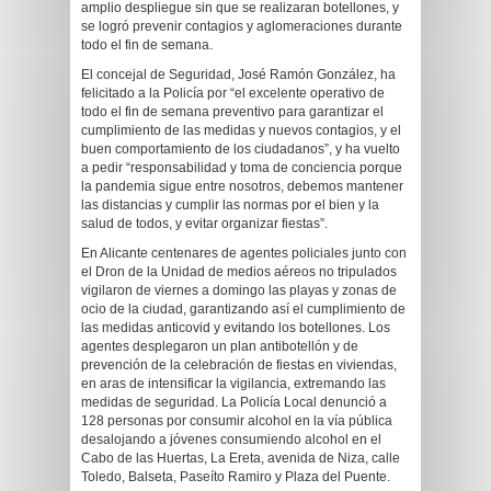
amplio despliegue sin que se realizaran botellones, y
se logró prevenir contagios y aglomeraciones durante
todo el fin de semana.
El concejal de Seguridad, José Ramón González, ha
felicitado a la Policía por “el excelente operativo de
todo el fin de semana preventivo para garantizar el
cumplimiento de las medidas y nuevos contagios, y el
buen comportamiento de los ciudadanos”, y ha vuelto
a pedir “responsabilidad y toma de conciencia porque
la pandemia sigue entre nosotros, debemos mantener
las distancias y cumplir las normas por el bien y la
salud de todos, y evitar organizar fiestas”.
En Alicante centenares de agentes policiales junto con
el Dron de la Unidad de medios aéreos no tripulados
vigilaron de viernes a domingo las playas y zonas de
ocio de la ciudad, garantizando así el cumplimiento de
las medidas anticovid y evitando los botellones. Los
agentes desplegaron un plan antibotellón y de
prevención de la celebración de fiestas en viviendas,
en aras de intensificar la vigilancia, extremando las
medidas de seguridad. La Policía Local denunció a
128 personas por consumir alcohol en la vía pública
desalojando a jóvenes consumiendo alcohol en el
Cabo de las Huertas, La Ereta, avenida de Niza, calle
Toledo, Balseta, Paseíto Ramiro y Plaza del Puente.