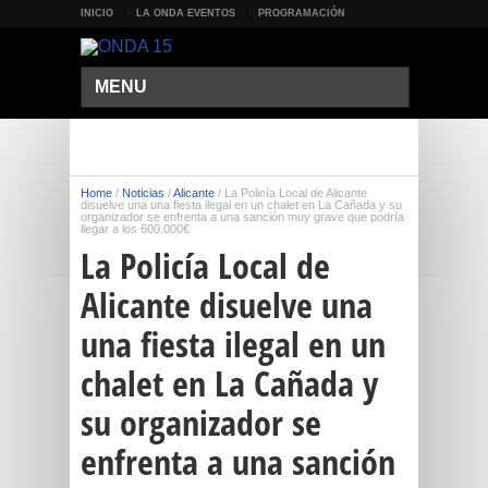
INICIO
LA ONDA EVENTOS
PROGRAMACIÓN
MENU
Home
/
Noticias
/
Alicante
/
La Policía Local de Alicante
disuelve una una fiesta ilegal en un chalet en La Cañada y su
organizador se enfrenta a una sanción muy grave que podría
llegar a los 600.000€
La Policía Local de
Alicante disuelve una
una fiesta ilegal en un
chalet en La Cañada y
su organizador se
enfrenta a una sanción