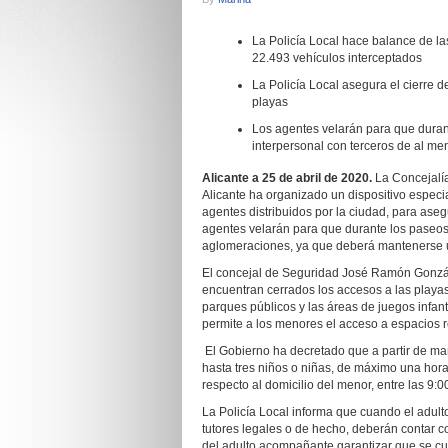
La Policía Local hace balance de la
22.493 vehículos interceptados
La Policía Local asegura el cierre 
playas
Los agentes velarán para que durant
interpersonal con terceros de al m
Alicante a 25 de abril de 2020.
La Concejalía
Alicante ha organizado un dispositivo especi
agentes distribuidos por la ciudad, para ase
agentes velarán para que durante los paseos 
aglomeraciones, ya que deberá mantenerse un
El concejal de Seguridad José Ramón Gonzál
encuentran cerrados los accesos a las playas
parques públicos y las áreas de juegos infan
permite a los menores el acceso a espacios rec
El Gobierno ha decretado que a partir de ma
hasta tres niños o niñas, de máximo una hora
respecto al domicilio del menor, entre las 9:0
La Policía Local informa que cuando el adult
tutores legales o de hecho, deberán contar c
del adulto acompañante garantizar que se cum