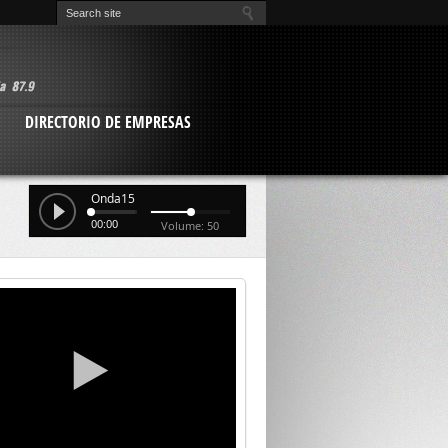
O
DIRECTORIO DE EMPRESAS
Onda15
00:00
Volume: 50