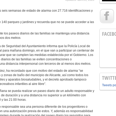
s seis semanas de estado de alarma con 27.716 identificaciones y
de 140 parques y jardines y recuerda que no se puede acceder a las
FACEB
e los paseos diarios de las familias se mantenga una distancia
enos dos metros
 de Seguridad del Ayuntamiento informa que la Policía Local de
al para mañana domingo, en el que van a participar un centenar de
gurar que se cumplen las medidas establecida por el Gobierno. Los
diarios de las familias se eviten concentraciones o
a distancia interpersonal con terceros de al menos dos metros.
ez, ha recordado que con motivo del estado de alarma “se
 y zonas de baño del municipio de Alicante, así como todos los
TWITT
tiles y aparatos biosaludables, y el decreto aprobado tampoco
reativos infantiles al aire libre”.
Tweets p
ñana se pueda realizar un paseo diario de un adulto responsable y
 de duración y a una distancia no superior a un kilómetro con
0 y las 21:00 horas.
o responsable sea una persona diferente de los progenitores o
on una autorización previa de estos. Y, además es responsabilidad
plen durante la realización del paseo diario los requisitos para