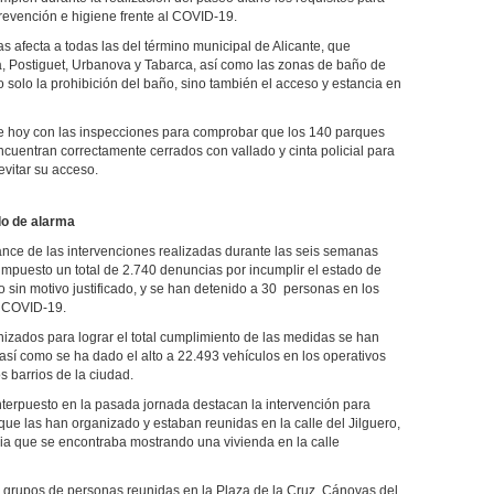
prevención e higiene frente al COVID-19.
as afecta a todas las del término municipal de Alicante, que
, Postiguet, Urbanova y Tabarca, así como las zonas de baño de
 solo la prohibición del baño, sino también el acceso y estancia en
de hoy con las inspecciones para comprobar que los 140 parques
encuentran correctamente cerrados con vallado y cinta policial para
evitar su acceso.
do de alarma
ance de las intervenciones realizadas durante las seis semanas
impuesto un total de 2.740 denuncias por incumplir el estado de
lo sin motivo justificado, y se han detenido a 30 personas en los
l COVID-19.
anizados para lograr el total cumplimiento de las medidas se han
 así como se ha dado el alto a 22.493 vehículos en los operativos
os barrios de la ciudad.
interpuesto en la pasada jornada destacan la intervención para
 que las han organizado y estaban reunidas en la calle del Jilguero,
ria que se encontraba mostrando una vivienda en la calle
 grupos de personas reunidas en la Plaza de la Cruz, Cánovas del