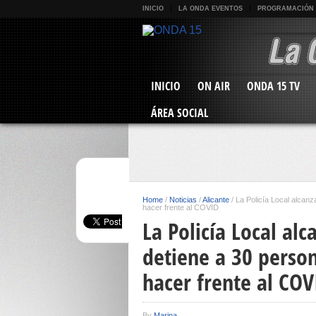
INICIO
LA ONDA EVENTOS
PROGRAMACIÓN
INICIO
ON AIR
ONDA 15 TV
ÁREA SOCIAL
Home
/
Noticias
/
Alicante
/
La Policía Local alcanz
hacer frente al COVID
La Policía Local alc
detiene a 30 person
hacer frente al COV
By
Marina