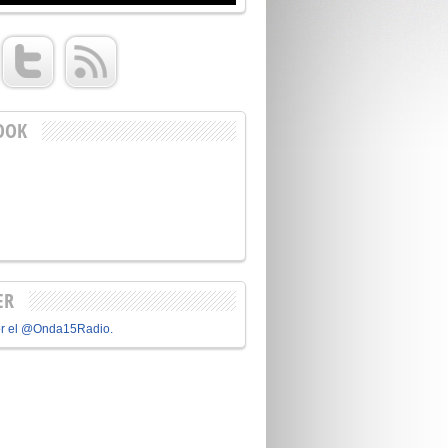
OOK
ER
or el @Onda15Radio.