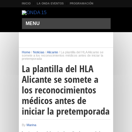
INICIO
LA ONDA EVENTOS
PROGRAMACIÓN
MENU
Home
/
Noticias
/
Alicante
/
La plantilla del HLA Alicante se
somete a los reconocimientos médicos antes de iniciar la
pretemporada
La plantilla del HLA
Alicante se somete a
los reconocimientos
médicos antes de
iniciar la pretemporada
By
Marina