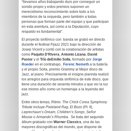
“llevamos años trabajando duro por conseguir un
sonido propio y estos premios suponen un
merecidísimo reconocimiento sobre todo a los
miembros de la orquesta, pero también a todas
personas que forman parte del equipo y que participan
en esta aventura, así como a la Diputación, cuyo
respaldo es fundamental”.
El proyecto sinfónico con banda se grabó en directo
durante el festival Fijazz 2021 bajo la dirección de
Josep Vicent y contó con la colaboración de artistas
como
Paquito D’Rivera
,
Antonio Lizana
,
David
Pastor
y el
Trío de
Emilio Solla
, formado por
Jorge
Roeder
en el contrabajo,
Ferenc Nemeth
a la batería
y el propio Solla, premio Grammy al Mejor disco de
Jazz, al piano. Precisamente el insigne pianista realizó
los arreglos para orquesta sinfónica de este disco, que
tiene una duración de sesenta minutos y que vio la luz
ese mismo año como un homenaje a la leyenda del
jazz.
Entre otros temas,
Ritmo: The Chick Corea Symphony
Tribute
incluye
Pixieland Rag
,
El Bozo
(Pt. II),
Leprechaun’s Dream
,
Children’s Songs
,
Señor
Mouse
o
Armando’s Rhumba
. Se trata del segundo
álbum grabado con
Warner Classics
, una de las
mayores discográficas del mundo, que dispone de