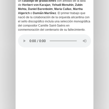
un
catálogo de grabaciones
con artistas de la talla
de
Herbert von Karajan
,
Yehudi Menuhin
,
Zubin
Mehta
,
Daniel Barenboim
,
Maria Callas
,
Martha
Algerich
o
Damián Martínez
. El primer trabajo que
nació de la colaboración de la orquesta alicantina con
el sello discográfico incluía una selección monográfica
del compositor Camille Saint-Saëns en
conmemoración del centenario de su fallecimiento.