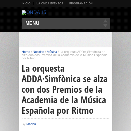
INICIO
LA ONDA EVENTOS
PROGRAMACIÓN
MENU
Home
/
Noticias
/
Música
/
La orquesta ADDA·Simfònica se
alza con dos Premios de la Academia de la Música Española
por Ritmo
La orquesta
ADDA·Simfònica se alza
con dos Premios de la
Academia de la Música
Española por Ritmo
By
Marina