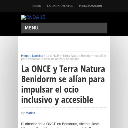
INICIO
LA ONDA EVENTOS
PROGRAMACIÓN
MENU
Home
/
Noticias
/
La ONCE y Terra Natura Benidorm se alían
para impulsar el ocio inclusivo y accesible
La ONCE y Terra Natura
Benidorm se alían para
impulsar el ocio
inclusivo y accesible
By
Marina
El director de la ONCE en Benidorm, Vicente José