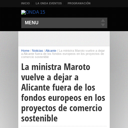
INICIO
LA ONDA EVENTOS
PROGRAMACIÓN
MENU
Home
/
Noticias
/
Alicante
/
La ministra Maroto vuelve a dejar
a Alicante fuera de los fondos europeos en los proyectos de
comercio sostenible
La ministra Maroto
vuelve a dejar a
Alicante fuera de los
fondos europeos en los
proyectos de comercio
sostenible