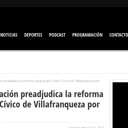
NOTICIAS
DEPORTES
PODCAST
PROGRAMACIÓN
CONTACT
 preadjudica la reforma integral del Centro Cívico de Villafranqueza por
ación preadjudica la reforma
 Cívico de Villafranqueza por
Updated: febrero 10, 2022