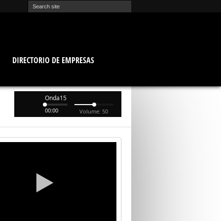
O
DIRECTORIO DE EMPRESAS
Onda15
00:00
Volume: 50