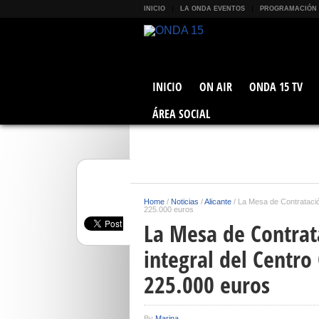
INICIO
LA ONDA EVENTOS
PROGRAMACIÓN
INICIO
ON AIR
ONDA 15 TV
ÁREA SOCIAL
Home
/
Noticias
/
Alicante
/
La Mesa de Contratación
225.000 euros
La Mesa de Contrat
integral del Centro
225.000 euros
By
Marina