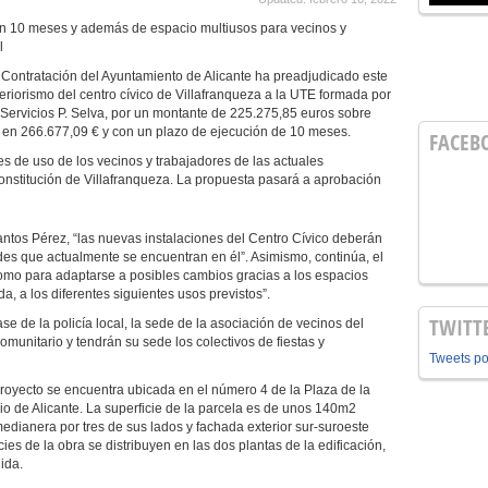
 en 10 meses y además de espacio multiusos para vecinos y
l
Contratación del Ayuntamiento de Alicante ha preadjudicado este
nteriorismo del centro cívico de Villafranqueza a la UTE formada por
y Servicios P. Selva, por un montante de 225.275,85 euros sobre
ó en 266.677,09 € y con un plazo de ejecución de 10 meses.
FACEB
s de uso de los vecinos y trabajadores de las actuales
onstitución de Villafranqueza. La propuesta pasará a aprobación
ntos Pérez, “las nuevas instalaciones del Centro Cívico deberán
ades que actualmente se encuentran en él”. Asimismo, continúa, el
 como para adaptarse a posibles cambios gracias a los espacios
a, a los diferentes siguientes usos previstos”.
TWITT
ase de la policía local, la sede de la asociación de vecinos del
omunitario y tendrán su sede los colectivos de fiestas y
Tweets p
proyecto se encuentra ubicada en el número 4 de la Plaza de la
io de Alicante. La superficie de la parcela es de unos 140m2
dianera por tres de sus lados y fachada exterior sur-suroeste
cies de la obra se distribuyen en las dos plantas de la edificación,
ida.