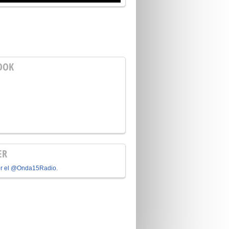
OOK
ER
or el @Onda15Radio.