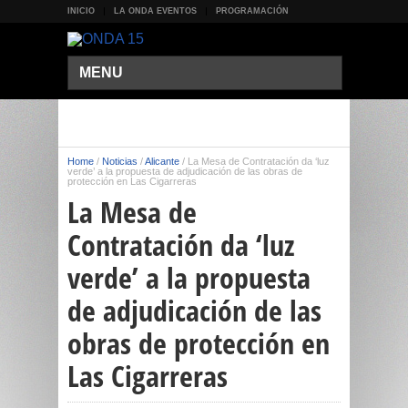
INICIO
LA ONDA EVENTOS
PROGRAMACIÓN
MENU
Home
/
Noticias
/
Alicante
/
La Mesa de Contratación da ‘luz
verde’ a la propuesta de adjudicación de las obras de
protección en Las Cigarreras
La Mesa de
Contratación da ‘luz
verde’ a la propuesta
de adjudicación de las
obras de protección en
Las Cigarreras