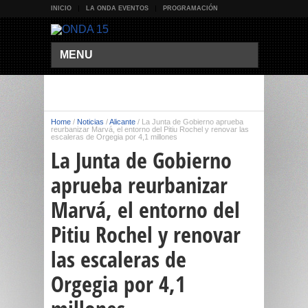
INICIO
LA ONDA EVENTOS
PROGRAMACIÓN
MENU
Home
/
Noticias
/
Alicante
/
La Junta de Gobierno aprueba
reurbanizar Marvá, el entorno del Pitiu Rochel y renovar las
escaleras de Orgegia por 4,1 millones
La Junta de Gobierno
aprueba reurbanizar
Marvá, el entorno del
Pitiu Rochel y renovar
las escaleras de
Orgegia por 4,1