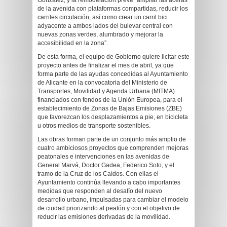
González, y la remodelación prevé “ampliar las aceras
de la avenida con plataformas compartidas, reducir los
carriles circulación, así como crear un carril bici
adyacente a ambos lados del bulevar central con
nuevas zonas verdes, alumbrado y mejorar la
accesibilidad en la zona”.
De esta forma, el equipo de Gobierno quiere licitar este
proyecto antes de finalizar el mes de abril, ya que
forma parte de las ayudas concedidas al Ayuntamiento
de Alicante en la convocatoria del Ministerio de
Transportes, Movilidad y Agenda Urbana (MITMA)
financiados con fondos de la Unión Europea, para el
establecimiento de Zonas de Bajas Emisiones (ZBE)
que favorezcan los desplazamientos a pie, en bicicleta
u otros medios de transporte sostenibles.
Las obras forman parte de un conjunto más amplio de
cuatro ambiciosos proyectos que comprenden mejoras
peatonales e intervenciones en las avenidas de
General Marvá, Doctor Gadea, Federico Soto, y el
tramo de la Cruz de los Caídos. Con ellas el
Ayuntamiento continúa llevando a cabo importantes
medidas que responden al desafío del nuevo
desarrollo urbano, impulsadas para cambiar el modelo
de ciudad priorizando al peatón y con el objetivo de
reducir las emisiones derivadas de la movilidad.