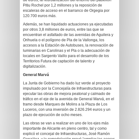
de euros, la reurbanización del entorno del pabellón
Pitiu Rochel por 1,2 millones y la reposición de
escaleras de acceso en el barranco de Orgegia por
120.700 euros más.
Además, se han liquidado actuaciones ya ejecutadas
por otros 3,8 millones de euros, entre las que se
encuentran el asfaltado de las avenidas de Aguilera y
Orihuela o el polígono de Pla de la Vallonga, los
accesos a la Estación de Autobuses, la renovación de
luminarias en Carolinas y el Pla o la adecuación de
locales en Sargento Vaillo para el desarrollo de los
Territorios Futura de captación de talento y
digitalización.
General Marvá
La Junta de Gobierno ha dado luz verde al proyecto
impulsado por la Concejalía de Infraestructuras para
ejecutar las obras de mejora peatonal y calmado de
tráfico en el eje de la avenida de General Marvá, en el
tramo desde Marques de Molins a la Plaza de Los
Luceros, con una inversión de 2.826.294 euros y un
plazo de ejecución de ocho meses.
Las obras se van a realizar en uno de los ejes más
importante de Alicante en pleno centro, tal y como
explicó el concejal de Infraestructuras, José Ramón