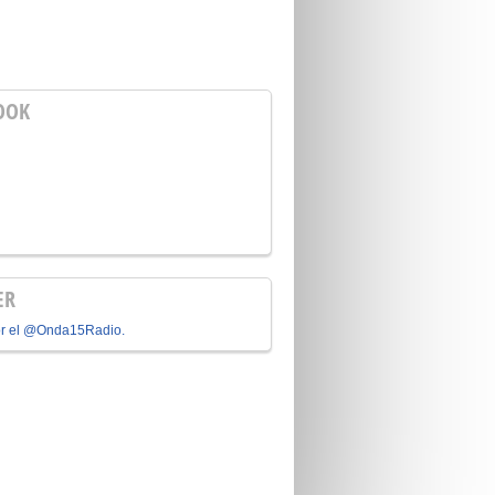
OOK
ER
or el @Onda15Radio.