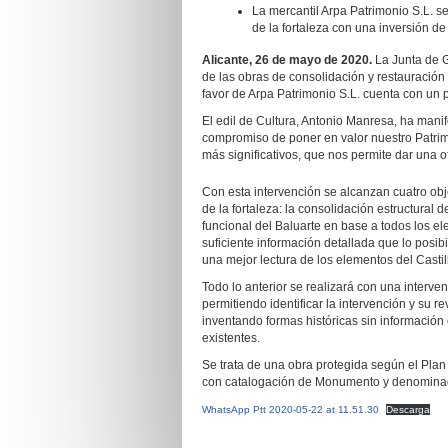
La mercantil Arpa Patrimonio S.L. s
de la fortaleza con una inversión d
Alicante, 26 de mayo de 2020
.
La Junta de 
de las obras de consolidación y restauración 
favor de Arpa Patrimonio S.L. cuenta con un
El edil de Cultura, Antonio Manresa, ha man
compromiso de poner en valor nuestro Patrimo
más significativos, que nos permite dar una of
Con esta intervención se alcanzan cuatro obj
de la fortaleza: la consolidación estructural
funcional del Baluarte en base a todos los el
suficiente información detallada que lo posibi
una mejor lectura de los elementos del Castil
Todo lo anterior se realizará con una interve
permitiendo identificar la intervención y su r
inventando formas históricas sin información
existentes.
Se trata de una obra protegida según el Plan
con catalogación de Monumento y denominado 
WhatsApp Ptt 2020-05-22 at 11.51.30
Descarga