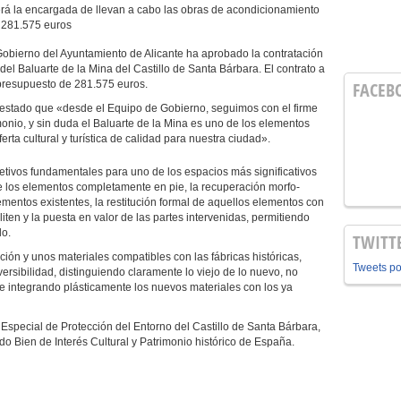
erá la encargada de llevan a cabo las obras de acondicionamiento
e 281.575 euros
Gobierno del Ayuntamiento de Alicante ha aprobado la contratación
del Baluarte de la Mina del Castillo de Santa Bárbara. El contrato a
 presupuesto de 281.575 euros.
FACEB
ifestado que «desde el Equipo de Gobierno, seguimos con el firme
nio, y sin duda el Baluarte de la Mina es uno de los elementos
erta cultural y turística de calidad para nuestra ciudad».
etivos fundamentales para uno de los espacios más significativos
 de los elementos completamente en pie, la recuperación morfo-
ementos existentes, la restitución formal de aquellos elementos con
liten y la puesta en valor de las partes intervenidas, permitiendo
lo.
TWITT
nción y unos materiales compatibles con las fábricas históricas,
Tweets p
eversibilidad, distinguiendo claramente lo viejo de lo nuevo, no
 e integrando plásticamente los nuevos materiales con los ya
 Especial de Protección del Entorno del Castillo de Santa Bárbara,
Bien de Interés Cultural y Patrimonio histórico de España.