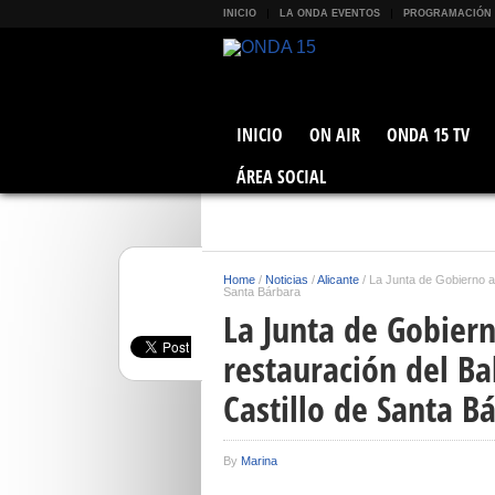
INICIO
LA ONDA EVENTOS
PROGRAMACIÓN
INICIO
ON AIR
ONDA 15 TV
ÁREA SOCIAL
Home
/
Noticias
/
Alicante
/
La Junta de Gobierno ad
Santa Bárbara
La Junta de Gobiern
restauración del Ba
Castillo de Santa B
By
Marina