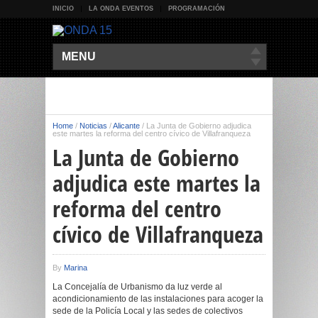
INICIO
LA ONDA EVENTOS
PROGRAMACIÓN
MENU
Home
/
Noticias
/
Alicante
/
La Junta de Gobierno adjudica
este martes la reforma del centro cívico de Villafranqueza
La Junta de Gobierno
adjudica este martes la
reforma del centro
cívico de Villafranqueza
By
Marina
La Concejalía de Urbanismo da luz verde al
acondicionamiento de las instalaciones para acoger la
sede de la Policía Local y las sedes de colectivos