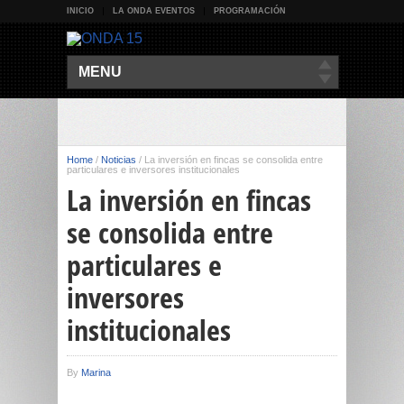
INICIO
LA ONDA EVENTOS
PROGRAMACIÓN
MENU
Home
/
Noticias
/
La inversión en fincas se consolida entre
particulares e inversores institucionales
La inversión en fincas
se consolida entre
particulares e
inversores
institucionales
By
Marina