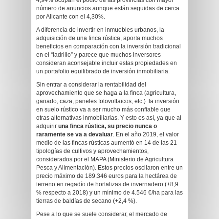
4,94% ocupan el podio de las provincias con mayor
número de anuncios aunque están seguidas de cerca
por Alicante con el 4,30%.
A diferencia de invertir en inmuebles urbanos, la
adquisición de una finca rústica, aporta muchos
beneficios en comparación con la inversión tradicional
en el “ladrillo” y parece que muchos inversores
consideran aconsejable incluir estas propiedades en
un portafolio equilibrado de inversión inmobiliaria.
Sin entrar a considerar la rentabilidad del
aprovechamiento que se haga a la finca (agricultura,
ganado, caza, paneles fotovoltaicos, etc.) la inversión
en suelo rústico va a ser mucho más confiable que
otras alternativas inmobiliarias. Y esto es así, ya que al
adquirir
una finca rústica, su precio nunca o
raramente se va a devaluar
. En el año 2019, el valor
medio de las fincas rústicas aumentó en 14 de las 21
tipologías de cultivos y aprovechamientos,
considerados por el MAPA (Ministerio de Agricultura
Pesca y Alimentación). Estos precios oscilaron entre un
precio máximo de 189.346 euros para la hectárea de
terreno en regadío de hortalizas de invernadero (+8,9
% respecto a 2018) y un mínimo de 4.546 €/ha para las
tierras de baldías de secano (+2,4 %).
Pese a lo que se suele considerar, el mercado de