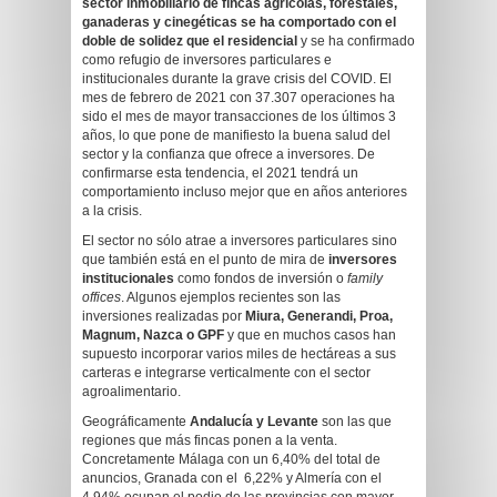
sector inmobiliario de fincas agrícolas, forestales,
ganaderas y cinegéticas se ha comportado con el
doble de solidez que el residencial
y se ha confirmado
como refugio de inversores particulares e
institucionales durante la grave crisis del COVID. El
mes de febrero de 2021 con 37.307 operaciones ha
sido el mes de mayor transacciones de los últimos 3
años, lo que pone de manifiesto la buena salud del
sector y la confianza que ofrece a inversores. De
confirmarse esta tendencia, el 2021 tendrá un
comportamiento incluso mejor que en años anteriores
a la crisis.
El sector no sólo atrae a inversores particulares sino
que también está en el punto de mira de
inversores
institucionales
como fondos de inversión o
family
offices
. Algunos ejemplos recientes son las
inversiones realizadas por
Miura, Generandi, Proa,
Magnum, Nazca o GPF
y que en muchos casos han
supuesto incorporar varios miles de hectáreas a sus
carteras e integrarse verticalmente con el sector
agroalimentario.
Geográficamente
Andalucía y Levante
son las que
regiones que más fincas ponen a la venta.
Concretamente Málaga con un 6,40% del total de
anuncios, Granada con el 6,22% y Almería con el