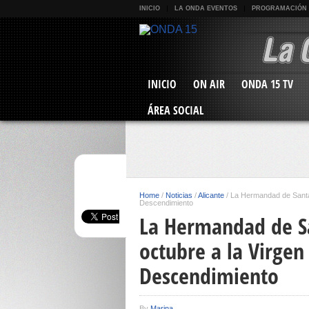
INICIO
LA ONDA EVENTOS
PROGRAMACIÓN
INICIO
ON AIR
ONDA 15 TV
ÁREA SOCIAL
Home
/
Noticias
/
Alicante
/
La Hermandad de Santa 
Descendimiento
La Hermandad de Sa
octubre a la Virgen
Descendimiento
By
Marina