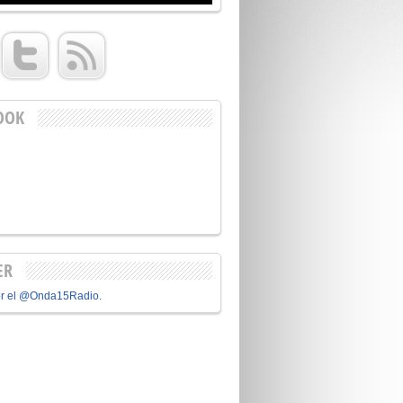
OOK
ER
or el @Onda15Radio.