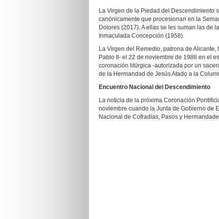
La Virgen de la Piedad del Descendimiento 
canónicamente que procesionan en la Semana
Dolores (2017). A ellas se les suman las de l
Inmaculada Concepción (1958).
La Virgen del Remedio, patrona de Alicante, 
Pablo II- el 22 de noviembre de 1988 en el es
coronación litúrgica -autorizada por un sac
de la Hermandad de Jesús Atado a la Column
Encuentro Nacional del Descendimiento
La noticia de la próxima Coronación Pontific
noviembre cuando la Junta de Gobierno de E
Nacional de Cofradías, Pasos y Hermandade