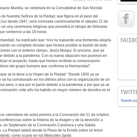
gnacio Munilla, se celebrará en la Concatedral de San Nicolás
 de Nuestra Señora de la Piedad, que figura en el paso del
ruz desde 1947, será coronada canónicamente el sábado 21 de
e un una ceremonia religiosa que presidirá el obispo de Orihuela-
 que comience a las 18 horas.
FACEB
andad, ha explicado que “nos ha supuesto una tremenda alegría
rando un completo dossier que hiciera posible la ilusión de todo
iones con el anterior obispo, Jesús Murgui. El proceso, que ya
ar debido a la pandemia. Con la nueva situación nos pusimos en
gilizar el proyecto, hasta que hemos recibido la comunicación
ulloso del grupo humano que conforma la Hermandad”.
ue se le tiene a la Virgen de la Piedad: “Desde 1950 ya se
te se ha corroborado en los últimos años con la organización de un
oso pero, o sea por el parón debido a la pandemia o por que ya se
a Coronación, este año ha habido un mayor número de devotos en el
TWITT
Tweets p
 calendario de actos previos a la Coronación del 21 de octubre,
conferencias sobre la historia de la imagen y de la devoción a
s, un Septenario de la Coronación Canónica y una Salida
n. La Piedad saldrá desde la Plaza de la Ermita sobre un trono
imiento, como ocurre en los Miércoles Santo.