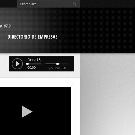
O
DIRECTORIO DE EMPRESAS
Onda15
00:00
Volume: 50