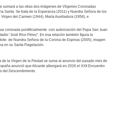
se sumará a las otras dos imágenes de Vírgenes Coronadas
 Santa. Se trata de la Esperanza (2011) y Nuestra Señora de los
a Virgen del Carmen (1944), María Auxiliadora (1956), e
fue coronada pontificialmente -con autorización del Papa San Juan
tadio “José Rico Pérez”. En esa relación también figura la
erdote- de Nuestra Señora de la Corona de Espinas (2005), imagen
a en su Santa Flagelación.
ia de la Virgen de la Piedad se suma al anuncio del pasado mes de
spaña anunció que Alicante albergará en 2026 el XXII Encuentro
s del Descendimiento.