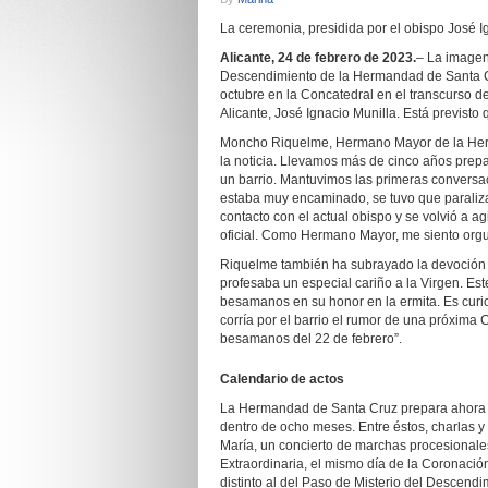
La ceremonia, presidida por el obispo José I
Alicante, 24 de febrero de 2023.
– La imagen
Descendimiento de la Hermandad de Santa C
octubre en la Concatedral en el transcurso d
Alicante, José Ignacio Munilla. Está previsto
Moncho Riquelme, Hermano Mayor de la Herm
la noticia. Llevamos más de cinco años prepa
un barrio. Mantuvimos las primeras conversac
estaba muy encaminado, se tuvo que paraliz
contacto con el actual obispo y se volvió a a
oficial. Como Hermano Mayor, me siento org
Riquelme también ha subrayado la devoción q
profesaba un especial cariño a la Virgen. Es
besamanos en su honor en la ermita. Es curi
corría por el barrio el rumor de una próxim
besamanos del 22 de febrero”.
Calendario de actos
La Hermandad de Santa Cruz prepara ahora un
dentro de ocho meses. Entre éstos, charlas y 
María, un concierto de marchas procesionale
Extraordinaria, el mismo día de la Coronació
distinto al del Paso de Misterio del Descend