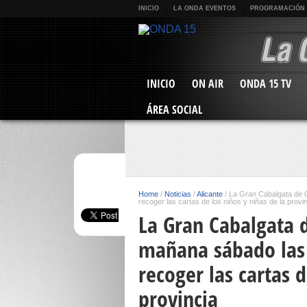
INICIO
LA ONDA EVENTOS
PROGRAMACIÓN
INICIO
ON AIR
ONDA 15 TV
ÁREA SOCIAL
Home
/
Noticias
/
Alicante
/
La Gran Cabalgata de C
recoger las cartas de los niños y niñas de la provi
La Gran Cabalgata d
mañana sábado las 
recoger las cartas d
provincia