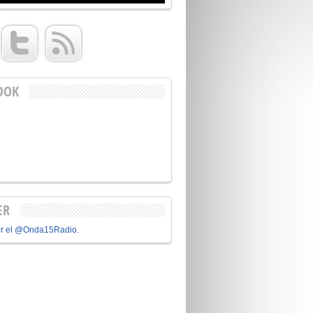
OOK
ER
or el @Onda15Radio.