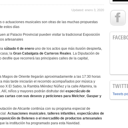
Updated: enero 3, 2020
as o actuaciones musicales son otras de las muchas propuestas
te estos días
n al Palacio Provincial pueden visitar la tradicional Exposición
FACEB
tos artesanales
ana
sábado 4 de enero
uno de los actos que más ilusión despierta,
 casa; la
Gran Cabalgata de Carteros Reales
. La Diputación de
 desfile que recorrerá las principales calles de la capital,
s Magos de Oriente llegarán aproximadamente a las 17:30 horas
ra más tarde iniciarán el recorrido acompañados por música y
TWITT
nso X El Sabio, la Rambla Méndez Núñez y la calle Altamira, la
. Allí, niños y mayores podrán disfrutar del
espectáculo de
Tweets p
las cartas con sus deseos y peticiones para Melchor
,
Gaspar y
putación de Alicante continúa con su programa especial de
cial.
Actuaciones musicales
,
talleres infantiles
,
espectáculos de
Exposición de Belenes o el mercadillo de productos artesanales
ue la institución ha programado para esta Navidad.