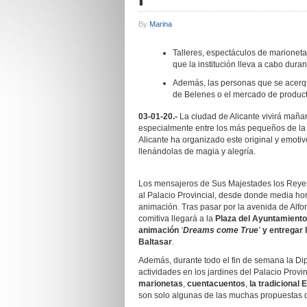
By
Marina
Talleres, espectáculos de marionet
que la institución lleva a cabo duran
Además, las personas que se acerque
de Belenes o el mercado de produc
03-01-20.-
La ciudad de Alicante vivirá mañ
especialmente entre los más pequeños de la
Alicante ha organizado este original y emotivo
llenándolas de magia y alegría.
Los mensajeros de Sus Majestades los Reye
al Palacio Provincial, desde donde media ho
animación. Tras pasar por la avenida de Alfo
comitiva llegará a la
Plaza del Ayuntamiento
animación
‘
Dreams come True
’
y entregar 
Baltasar
.
Además, durante todo el fin de semana la Di
actividades en los jardines del Palacio Provin
marionetas
,
cuentacuentos
,
la tradicional 
son solo algunas de las muchas propuestas q