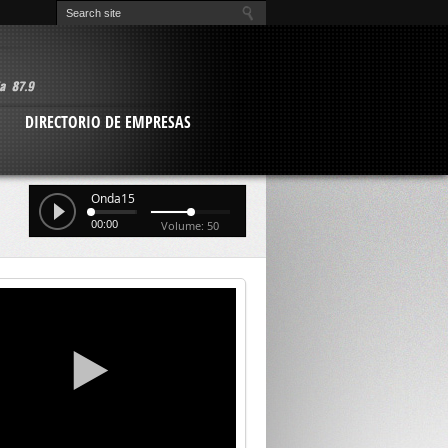
O
DIRECTORIO DE EMPRESAS
Onda15
00:00
Volume: 50