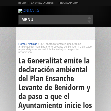
INICIO
LA ONDA EVENTOS
PROGRAMACIÓN
MENU
Home
/
Noticias
/
La Generalitat emite la declaración
ambiental del Plan Ensanche Levante de Benidorm y da paso
a que el Ayuntamiento inicie los trabajos de gestión
urbanística
La Generalitat emite la
declaración ambiental
del Plan Ensanche
Levante de Benidorm y
da paso a que el
Ayuntamiento inicie los