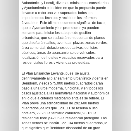
Autonómica y Local), diversos ministerios, consellerias
y Ayuntamiento coinciden en que la propuesta puede
llevarse a cabo una vez superados todos los
impedimentos técnicos y recibidos los informes
favorables. Este último documento significa, de facto,
que el Ayuntamiento y los promotores ya pueden
sentarse para iniciar los trabajos de gestión
urbanística, que se traducirán en decenas de planos
que diseñarán calles, avenidas, plazas, zonas verdes,
área comercial, dotaciones educativas, edificios
públicos, áreas de aparcamiento de vehículos,
localización de hoteles y espacios reservados para
residenciales libres y viviendas protegidas.
El Plan Ensanche Levante, pues, se ajusta
definitivamente al planeamiento urbanístico vigente en
Benidorm, y esos 575.000 metros cuadrados darán
paso a una urbe moderna, funcional, y en todos los
casos ajustada a las normativas nacional y autonómica
en lo que a criterios medioambientales se refiere. El
Plan prevé una edificabilidad de 292.600 metros
cuadrados, de los que 123.111 se reserva a uso
hotelero, 29.260 a terciario comercial, 98.160 a
residencial libre y 42.069 a residencial protegido. Las
zonas verdes ocuparán 122.134 metros cuadrados, lo
que significa que Benidorm dispondrá de un gran