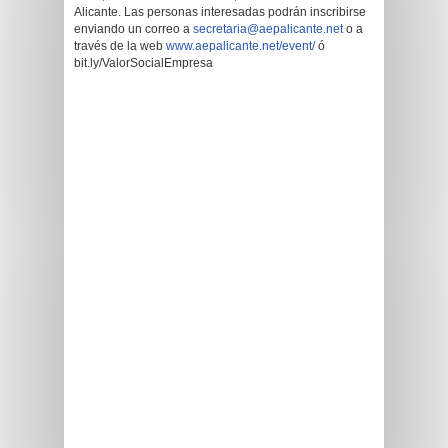
Alicante. Las personas interesadas podrán inscribirse
enviando un correo a
secretaria@aepalicante.net
o a
través de la web
www.aepalicante.net/event/
ó
bit.ly/ValorSocialEmpresa