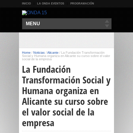
INICIO
LA ONDA EVENTOS
PROGRAMACIÓN
MENU
Home
/
Noticias
/
Alicante
/
La Fundación Transformación
Social y Humana organiza en Alicante su curso sobre el valor
social de la empresa
La Fundación
Transformación Social y
Humana organiza en
Alicante su curso sobre
el valor social de la
empresa