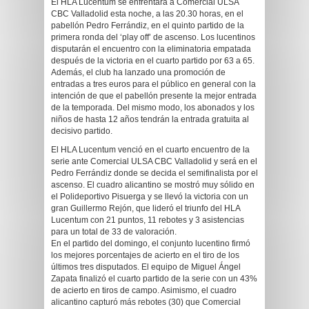
El HLA Lucentum se enfrentará a Comercial ULSA
CBC Valladolid esta noche, a las 20.30 horas, en el
pabellón Pedro Ferrándiz, en el quinto partido de la
primera ronda del ‘play off’ de ascenso. Los lucentinos
disputarán el encuentro con la eliminatoria empatada
después de la victoria en el cuarto partido por 63 a 65.
Además, el club ha lanzado una promoción de
entradas a tres euros para el público en general con la
intención de que el pabellón presente la mejor entrada
de la temporada. Del mismo modo, los abonados y los
niños de hasta 12 años tendrán la entrada gratuita al
decisivo partido.
El HLA Lucentum venció en el cuarto encuentro de la
serie ante Comercial ULSA CBC Valladolid y será en el
Pedro Ferrándiz donde se decida el semifinalista por el
ascenso. El cuadro alicantino se mostró muy sólido en
el Polideportivo Pisuerga y se llevó la victoria con un
gran Guillermo Rejón, que lideró el triunfo del HLA
Lucentum con 21 puntos, 11 rebotes y 3 asistencias
para un total de 33 de valoración.
En el partido del domingo, el conjunto lucentino firmó
los mejores porcentajes de acierto en el tiro de los
últimos tres disputados. El equipo de Miguel Ángel
Zapata finalizó el cuarto partido de la serie con un 43%
de acierto en tiros de campo. Asimismo, el cuadro
alicantino capturó más rebotes (30) que Comercial