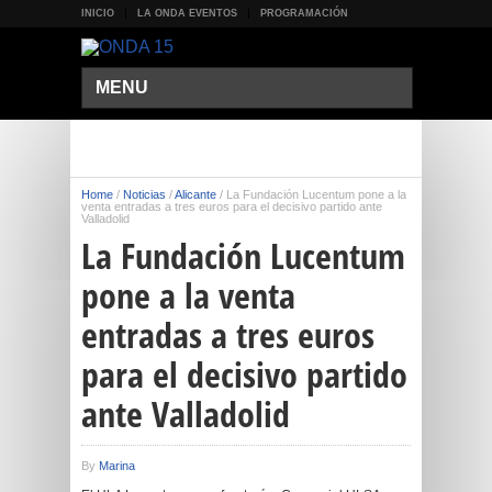
INICIO
LA ONDA EVENTOS
PROGRAMACIÓN
MENU
Home
/
Noticias
/
Alicante
/
La Fundación Lucentum pone a la
venta entradas a tres euros para el decisivo partido ante
Valladolid
La Fundación Lucentum
pone a la venta
entradas a tres euros
para el decisivo partido
ante Valladolid
By
Marina