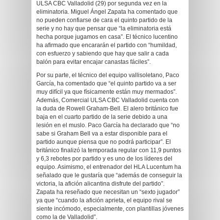
ULSA CBC Valladolid (29) por segunda vez en la
eliminatoria. Miguel Ángel Zapata ha comentado que
no pueden confiarse de cara el quinto partido de la
serie y no hay que pensar que “la eliminatoria está
hecha porque jugamos en casa”. El técnico lucentino
ha afirmado que encararán el partido con “humildad,
con esfuerzo y sabiendo que hay que salir a cada
balón para evitar encajar canastas fáciles”.
Por su parte, el técnico del equipo vallisoletano, Paco
García, ha comentado que “el quinto partido va a ser
muy difícil ya que físicamente están muy mermados”.
Además, Comercial ULSA CBC Valladolid cuenta con
la duda de Rowell Graham-Bell. El alero británico fue
baja en el cuarto partido de la serie debido a una
lesión en el muslo. Paco García ha declarado que “no
sabe si Graham Bell va a estar disponible para el
partido aunque piensa que no podrá participar”. El
británico finalizó la temporada regular con 11,9 puntos
y 6,3 rebotes por partido y es uno de los líderes del
equipo. Asimismo, el entrenador del HLA Lucentum ha
señalado que le gustaría que “además de conseguir la
victoria, la afición alicantina disfrute del partido”.
Zapata ha reseñado que necesitan un “sexto jugador”
ya que “cuando la afición aprieta, el equipo rival se
siente incómodo, especialmente, con plantillas jóvenes
como la de Valladolid”.