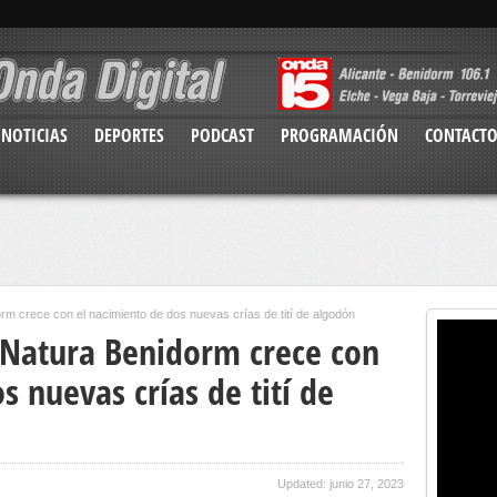
NOTICIAS
DEPORTES
PODCAST
PROGRAMACIÓN
CONTACT
orm crece con el nacimiento de dos nuevas crías de tití de algodón
a Natura Benidorm crece con
s nuevas crías de tití de
Updated: junio 27, 2023