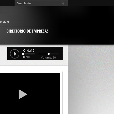
O
DIRECTORIO DE EMPRESAS
Onda15
00:00
Volume: 50