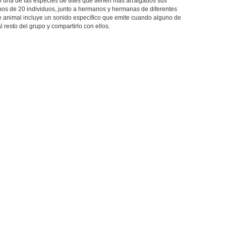
 una de las especies de titíes que tienen más arraigados sus
pos de 20 individuos, junto a hermanos y hermanas de diferentes
 animal incluye un sonido específico que emite cuando alguno de
l resto del grupo y compartirlo con ellos.