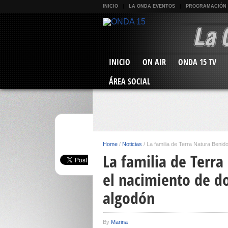
INICIO
LA ONDA EVENTOS
PROGRAMACIÓN
INICIO
ON AIR
ONDA 15 TV
ÁREA SOCIAL
Home
/
Noticias
/
La familia de Terra Natura Benid
La familia de Terr
el nacimiento de do
algodón
By
Marina