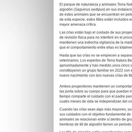
El parque de naturaleza y animales Terra Nat
algodón (
Saguinus oedipus
) en sus instalac
de estos animales que se encuentran en pelig
de esta especie, estos titíes están incluidos
mayor amenaza crítica.
Las crías están bajo el cuidado de sus progen
de revisión física para no interferir en el pro
mantienen una estrecha vigilancia de la madr
que el comportamiento entre ellas es totalmen
Hasta que las crías no se empiecen a separa
veterinarios. Los expertos de Terra Natura 
aproximadamente y han medido unos cinco ce
constituyeron un grupo familiar en 2022 con 
nuevo nacimiento con dos nuevas crías de tit
Ambos progenitores mantienen un comportamie
las porta sobre su cuerpo para que puedan m
tiempo comparte el cuidado con el padre para
cuatro meses de vida se independizan del cont
Cuando las crías sean algo más mayores, s
sus cuidados con el objetivo fundamental de es
animales se relacionan entre sí dentro de grup
hembras de tití de algodón tienen un periodo