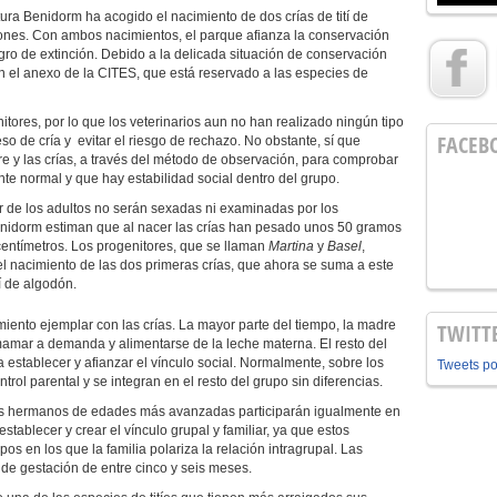
ura Benidorm ha acogido el nacimiento de dos crías de tití de
iones. Con ambos nacimientos, el parque afianza la conservación
ro de extinción. Debido a la delicada situación de conservación
 en el anexo de la CITES, que está reservado a las especies de
itores, por lo que los veterinarios aun no han realizado ningún tipo
FACEB
ceso de cría y evitar el riesgo de rechazo. No obstante, sí que
e y las crías, a través del método de observación, para comprobar
te normal y que hay estabilidad social dentro del grupo.
r de los adultos no serán sexadas ni examinadas por los
Benidorm estiman que al nacer las crías han pesado unos 50 gramos
ntímetros. Los progenitores, que se llaman
Martina
y
Basel
,
el nacimiento de las dos primeras crías, que ahora se suma a este
í de algodón.
nto ejemplar con las crías. La mayor parte del tiempo, la madre
TWITT
amar a demanda y alimentarse de la leche materna. El resto del
 establecer y afianzar el vínculo social. Normalmente, sobre los
Tweets p
rol parental y se integran en el resto del grupo sin diferencias.
us hermanos de edades más avanzadas participarán igualmente en
tablecer y crear el vínculo grupal y familiar, ya que estos
os en los que la familia polariza la relación intragrupal. Las
 de gestación de entre cinco y seis meses.