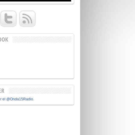
OOK
ER
or el @Onda15Radio.