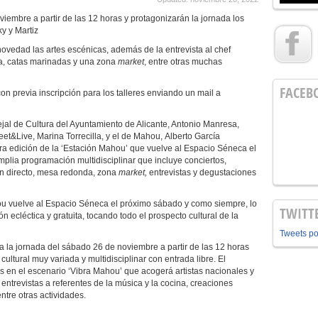
iembre a partir de las 12 horas y protagonizarán la jornada los
y y Martiz
vedad las artes escénicas, además de la entrevista al chef
sía, catas marinadas y una zona
market
, entre otras muchas
FACEB
n previa inscripción para los talleres enviando un mail a
ejal de Cultura del Ayuntamiento de Alicante, Antonio Manresa,
et&Live, Marina Torrecilla, y el de Mahou, Alberto García
a edición de la ‘Estación Mahou’ que vuelve al Espacio Séneca el
lia programación multidisciplinar que incluye conciertos,
 en directo, mesa redonda, zona
market,
entrevistas y degustaciones
u vuelve al Espacio Séneca el próximo sábado y como siempre, lo
TWITT
ecléctica y gratuita, tocando todo el prospecto cultural de la
Tweets p
a la jornada del sábado 26 de noviembre a partir de las 12 horas
ltural muy variada y multidisciplinar con entrada libre. El
s en el escenario ‘Vibra Mahou’ que acogerá artistas nacionales y
ntrevistas a referentes de la música y la cocina, creaciones
entre otras actividades.