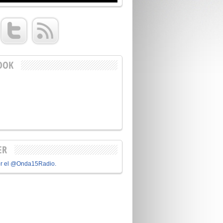
OOK
ER
or el @Onda15Radio.