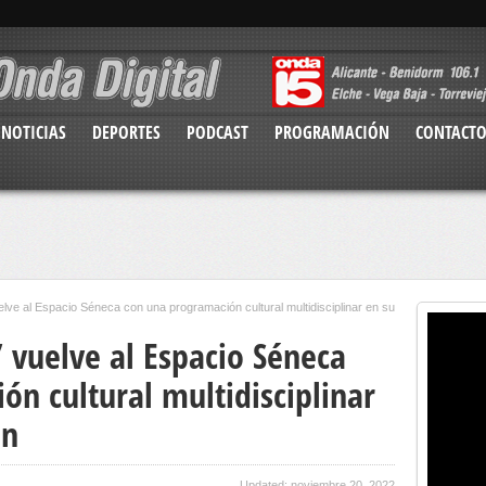
NOTICIAS
DEPORTES
PODCAST
PROGRAMACIÓN
CONTACT
lve al Espacio Séneca con una programación cultural multidisciplinar en su
 vuelve al Espacio Séneca
n cultural multidisciplinar
ón
Updated: noviembre 20, 2022