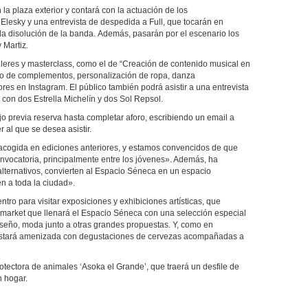
la plaza exterior y contará con la actuación de los
Elesky y una entrevista de despedida a Full, que tocarán en
la disolución de la banda. Además, pasarán por el escenario los
 Martiz.
alleres y masterclass, como el de “Creación de contenido musical en
eño de complementos, personalización de ropa, danza
es en Instagram. El público también podrá asistir a una entrevista
, con dos Estrella Michelín y dos Sol Repsol.
bajo previa reserva hasta completar aforo, escribiendo un email a
r al que se desea asistir.
 acogida en ediciones anteriores, y estamos convencidos de que
onvocatoria, principalmente entre los jóvenes». Además, ha
lternativos, convierten al Espacio Séneca en un espacio
en a toda la ciudad».
ntro para visitar exposiciones y exhibiciones artísticas, que
 market que llenará el Espacio Séneca con una selección especial
 diseño, moda junto a otras grandes propuestas. Y, como en
 estará amenizada con degustaciones de cervezas acompañadas a
otectora de animales ‘Asoka el Grande’, que traerá un desfile de
n hogar.