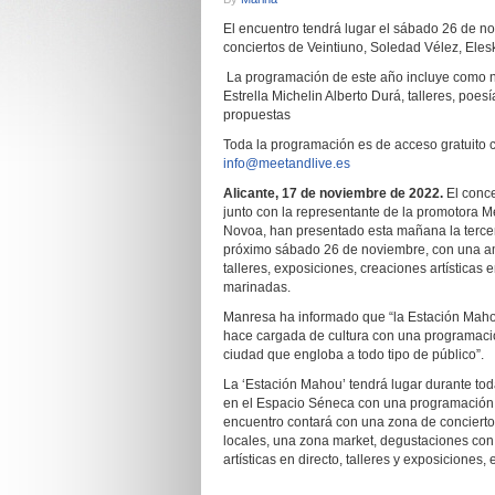
El encuentro tendrá lugar el sábado 26 de nov
conciertos de Veintiuno, Soledad Vélez, Elesk
La programación de este año incluye como no
Estrella Michelin Alberto Durá, talleres, poe
propuestas
Toda la programación es de acceso gratuito co
info@meetandlive.es
A
l
icante, 17 de noviembre de 2022.
El conc
junto con la representante de la promotora Me
Novoa, han presentado esta mañana la tercer
próximo sábado 26 de noviembre, con una amp
talleres, exposiciones, creaciones artísticas
marinadas.
Manresa ha informado que “la Estación Maho
hace cargada de cultura con una programación 
ciudad que engloba a todo tipo de público”.
La ‘Estación Mahou’ tendrá lugar durante tod
en el Espacio Séneca con una programación cu
encuentro contará con una zona de concierto
locales, una zona market, degustaciones con e
artísticas en directo, talleres y exposiciones, 