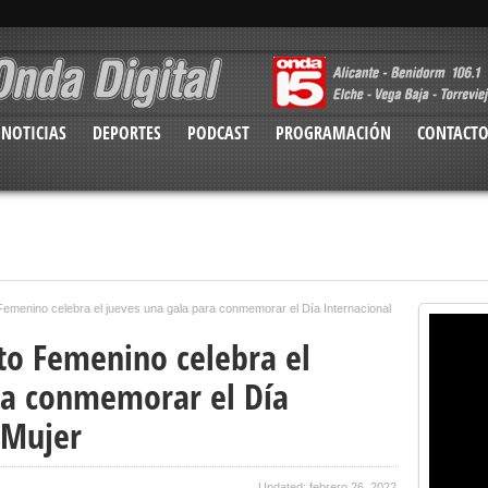
NOTICIAS
DEPORTES
PODCAST
PROGRAMACIÓN
CONTACT
Femenino celebra el jueves una gala para conmemorar el Día Internacional
nto Femenino celebra el
ra conmemorar el Día
 Mujer
Updated: febrero 26, 2022