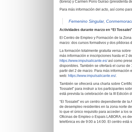
(torera) y Carmen Pons Guirao (presidenta del
Para más información del acto, así como para 
Femenino Singular, Conmemoració
Actividades durante marzo en “El Tossalet
El Centro de Empleo y Formación de la Zona N
marzo: dos cursos formativos y dos píldoras
La formación totalmente gratuita versa sobre
más información e inscripciones hasta el 2 d
https://www.impulsalicante.es/
así como prese
disponibles. También se ofertará el curso de
partir del 2 de marzo. Para más información e
web:
https://www.impulsalicante.es/
.
También se ofrecerá una charla sobre Certifi
Tossalet” para instruir a los participantes sob
está prevista la celebración de la III Edición
“El Tossalet” es un centro dependiente de la
de desempleo residentes en la zona norte de 
lo que el único requisito para acceder a los
Oficinas de Empleo o Espais LABORA, es deci
telefónica es de 9:00 a 14:00. El centro est