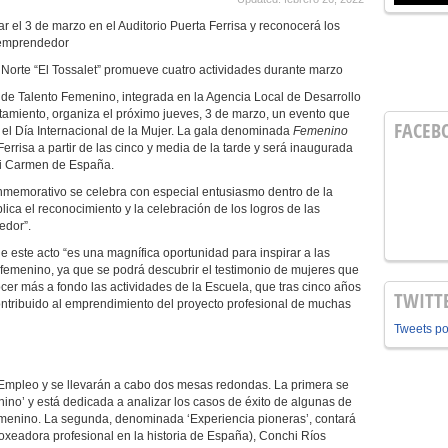
r el 3 de marzo en el Auditorio Puerta Ferrisa y reconocerá los
y emprendedor
Norte “El Tossalet” promueve cuatro actividades durante marzo
de Talento Femenino, integrada en la Agencia Local de Desarrollo
tamiento, organiza el próximo jueves, 3 de marzo, un evento que
FACEB
 el Día Internacional de la Mujer. La gala denominada
Femenino
 Ferrisa a partir de las cinco y media de la tarde y será inaugurada
ri Carmen de España.
nmemorativo se celebra con especial entusiasmo dentro de la
ca el reconocimiento y la celebración de los logros de las
edor”.
e este acto “es una magnífica oportunidad para inspirar a las
 femenino, ya que se podrá descubrir el testimonio de mujeres que
er más a fondo las actividades de la Escuela, que tras cinco años
TWITT
ontribuido al emprendimiento del proyecto profesional de muchas
Tweets p
 Empleo y se llevarán a cabo dos mesas redondas. La primera se
nino’ y está dedicada a analizar los casos de éxito de algunas de
Femenino. La segunda, denominada ‘Experiencia pioneras’, contará
boxeadora profesional en la historia de España), Conchi Ríos