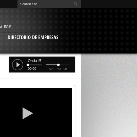
O
DIRECTORIO DE EMPRESAS
Onda15
00:00
Volume: 50