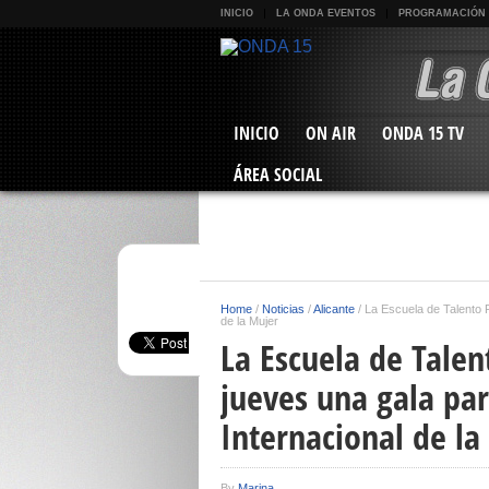
INICIO
LA ONDA EVENTOS
PROGRAMACIÓN
INICIO
ON AIR
ONDA 15 TV
ÁREA SOCIAL
Home
/
Noticias
/
Alicante
/
La Escuela de Talento 
de la Mujer
La Escuela de Tale
jueves una gala pa
Internacional de la
By
Marina