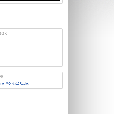
OOK
ER
or el @Onda15Radio.