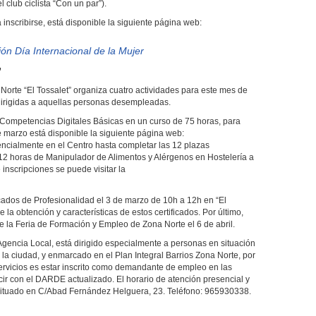
 club ciclista “Con un par”).
inscribirse, está disponible la siguiente página web:
n Día Internacional de la Mujer
”
orte “El Tossalet” organiza cuatro actividades para este mes de
 dirigidas a aquellas personas desempleadas.
 Competencias Digitales Básicas en un curso de 75 horas, para
e marzo está disponible la siguiente página web:
ncialmente en el Centro hasta completar las 12 plazas
 12 horas de Manipulador de Alimentos y Alérgenos en Hostelería a
 inscripciones se puede visitar la
cados de Profesionalidad el 3 de marzo de 10h a 12h en “El
re la obtención y características de estos certificados. Por último,
 de la Feria de Formación y Empleo de Zona Norte el 6 de abril.
 Agencia Local, está dirigido especialmente a personas en situación
la ciudad, y enmarcado en el Plan Integral Barrios Zona Norte, por
 servicios es estar inscrito como demandante de empleo en las
r con el DARDE actualizado. El horario de atención presencial y
á situado en C/Abad Fernández Helguera, 23. Teléfono: 965930338.