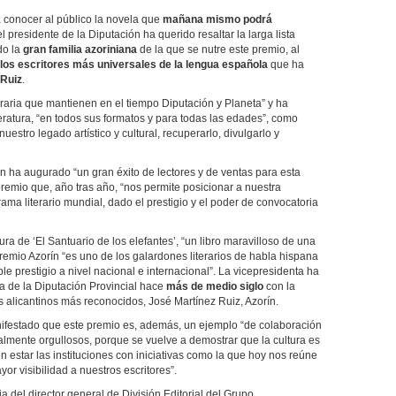
 conocer al público la novela que
mañana mismo podrá
 el presidente de la Diputación ha querido resaltar la larga lista
do la
gran familia azoriniana
de la que se nutre este premio, al
los escritores más universales de la lengua española
que ha
 Ruiz
.
teraria que mantienen en el tiempo Diputación y Planeta” y ha
iteratura, “en todos sus formatos y para todas las edades”, como
estro legado artístico y cultural, recuperarlo, divulgarlo y
en ha augurado “un gran éxito de lectores y de ventas para esta
premio que, año tras año, “nos permite posicionar a nuestra
ama literario mundial, dado el prestigio y el poder de convocatoria
ra de ‘El Santuario de los elefantes’, “un libro maravilloso de una
remio Azorín “es uno de los galardones literarios de habla hispana
e prestigio a nivel nacional e internacional”. La vicepresidenta ha
va de la Diputación Provincial hace
más de medio siglo
con la
 alicantinos más reconocidos, José Martínez Ruiz, Azorín.
anifestado que este premio es, además, un ejemplo “de colaboración
lmente orgullosos, porque se vuelve a demostrar que la cultura es
estar las instituciones con iniciativas como la que hoy nos reúne
yor visibilidad a nuestros escritores”.
 del director general de División Editorial del Grupo