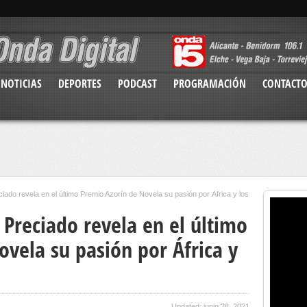
NOTICIAS
DEPORTES
PODCAST
PROGRAMACIÓN
CONTACT
ciado revela en el último Premio Azorín de Novela su pasión por África y los
l Preciado revela en el último
vela su pasión por África y
Updated: junio 28, 2021