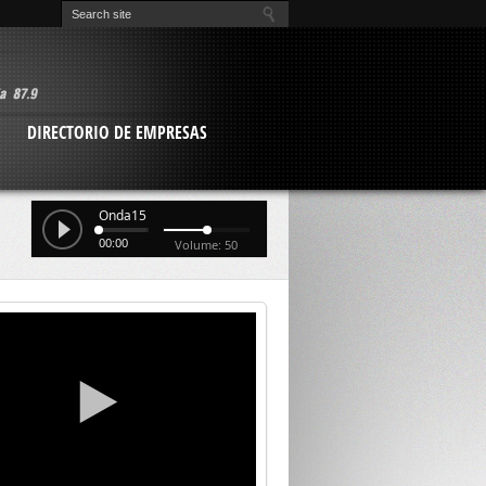
O
DIRECTORIO DE EMPRESAS
Onda15
00:00
Volume: 50