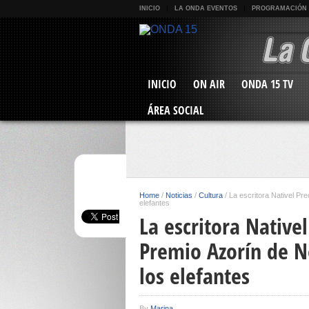
INICIO
LA ONDA EVENTOS
PROGRAMACIÓN
INICIO
ON AIR
ONDA 15 TV
ÁREA SOCIAL
Home
/
Noticias
/
Cultura
/
La escritora Nativel Pre
elefantes
La escritora Native
Premio Azorín de No
los elefantes
By
Marina