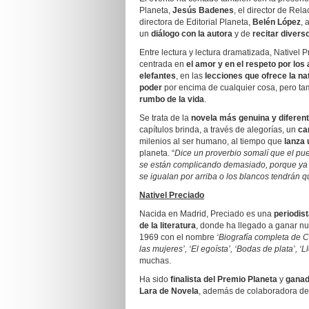
Planeta,
Jesús Badenes
, el director de Rel
directora de Editorial Planeta,
Belén López
, 
un
diálogo con la autora
y de
recitar diver
Entre lectura y lectura dramatizada, Nativel
centrada en
el
amor y en el respeto por los
elefantes
, en las
lecciones que ofrece la na
poder
por encima de cualquier cosa, pero t
rumbo de la vida
.
Se trata de la
novela más genuina y diferen
capítulos brinda, a través de alegorías, un
ca
milenios al ser humano, al tiempo que
lanza 
planeta. “
Dice un proverbio somalí que el pu
se están complicando demasiado, porque ya h
se igualan por arriba o los blancos tendrán 
Nativel Preciado
Nacida en Madrid, Preciado es una
periodist
de la literatura
, donde ha llegado a ganar nu
1969 con el nombre
‘Biografía completa de 
las mujeres’, ‘El egoísta’, ‘Bodas de plata’, ‘
muchas.
Ha sido
finalista del Premio Planeta
y
ganad
Lara de Novela
, además de colaboradora d