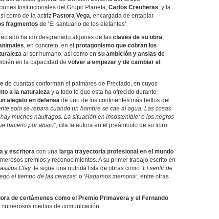
aciones Institucionales del Grupo Planeta,
Carlos Creuheras
, y la
así como de la actriz
Pastora Vega
, encargada de entablar
sos fragmentos
de ‘El santuario de los elefantes’.
 Preciado ha ido desgranado algunas de las
claves de su obra
,
 animales
, en concreto, en el
protagonismo que cobran los
turaleza
al ser humano, así como en
su ambición y ansias de
ambién en la capacidad de
volver a empezar y de cambiar el
te
de cuantas conforman el palmarés de Preciado, en cuyos
nto a la naturaleza
y a todo lo que esta ha ofrecido durante
un alegato en defensa
de uno de los continentes más bellos del
ente solo se repara cuando un hombre se cae al agua. Las cosas
ay muchos náufragos. La situación en insostenible: o los negros
que hacerlo por abajo
”, cita la autora en el preámbulo de su libro.
a y escritora
con una
larga trayectoria profesional en el mundo
merosos premios y reconocimientos. A su primer trabajo escrito en
Cassius Clay’
le sigue una nutrida lista de obras como
‘El sentir de
Llegó el tiempo de las cerezas’
o
‘Hagamos memoria’,
entre otras
ora de certámenes como el Premio Primavera y el Fernando
e numerosos medios de comunicación.