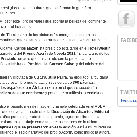
prestigiosa lista de autores que conforman la gran familia
000 euros
lloso” este libro de viajes que aborda la belleza del continente
 frivolidad humanas
e ‘El santuario de los elefantes’ sumerge al lector en las
FACEB
españoles que se lanza a cerrar negocios lucrativos en Tanzania
Alicante,
Carlos Mazón
,
ha presidido esta tarde en el
Hotel Westin
a ganadora del
Premio Azorín de Novela 2021
, ‘El santuario de los
l Preciado
, un acto que ha contado con la presencia de la
ña y ministra de Presidencia,
Carmen Calvo
, y del ministro del
mera y diputada de Cultura,
Julia Parra
, ha elogiado la “cuidada
eta de este libro que relata, en sus cerca de
300 páginas
,
rios españoles
por
África
,un viaje en el que se sucederán
TWITT
belleza de este continente
y ponen de manifiesto la
codicia
del
Tweets p
se alzó el pasado mes de mayo en una gala celebrada en el ADDA
– que convocan anualmente la
Diputación de Alicante y Editorial
s años parte del jurado de este premio, logró concitar en esta
valoraron su trabajo como uno de los mejores de la última
iginales que se presentaron en esta edición
, está estructurada de
iguiendo el estilo narrativo del propio Azorín, como indicó la autora.