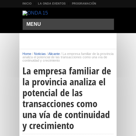
INICIO
LA ONDA EVENTOS
PROGRAMACIÓN
MENU
Home
/
Noticias
/
Alicante
/
La empresa familiar de la provincia
analiza el potencial de las transacciones como una vía de
continuidad y crecimiento
La empresa familiar de
la provincia analiza el
potencial de las
transacciones como
una vía de continuidad
y crecimiento