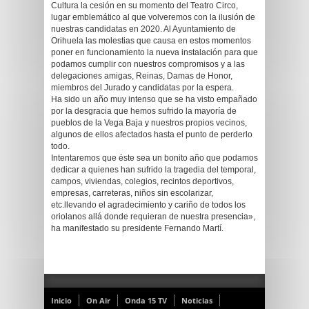
Cultura la cesión en su momento del Teatro Circo,
lugar emblemático al que volveremos con la ilusión de
nuestras candidatas en 2020. Al Ayuntamiento de
Orihuela las molestias que causa en estos momentos
poner en funcionamiento la nueva instalación para que
podamos cumplir con nuestros compromisos y a las
delegaciones amigas, Reinas, Damas de Honor,
miembros del Jurado y candidatas por la espera.
Ha sido un año muy intenso que se ha visto empañado
por la desgracia que hemos sufrido la mayoría de
pueblos de la Vega Baja y nuestros propios vecinos,
algunos de ellos afectados hasta el punto de perderlo
todo.
Intentaremos que éste sea un bonito año que podamos
dedicar a quienes han sufrido la tragedia del temporal,
campos, viviendas, colegios, recintos deportivos,
empresas, carreteras, niños sin escolarizar,
etc.llevando el agradecimiento y cariño de todos los
oriolanos allá donde requieran de nuestra presencia»,
ha manifestado su presidente Fernando Martí.
Inicio
On Air
Onda 15 TV
Noticias