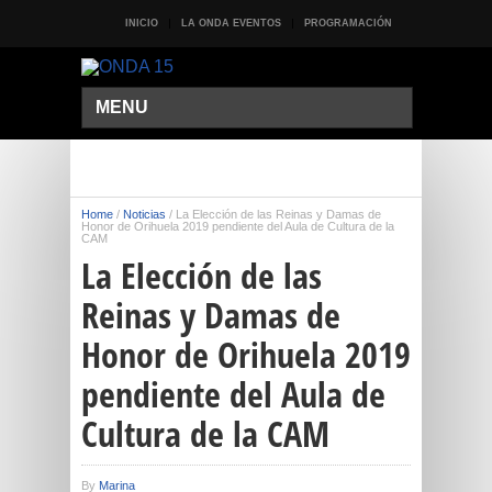
INICIO
LA ONDA EVENTOS
PROGRAMACIÓN
MENU
Home
/
Noticias
/
La Elección de las Reinas y Damas de
Honor de Orihuela 2019 pendiente del Aula de Cultura de la
CAM
La Elección de las
Reinas y Damas de
Honor de Orihuela 2019
pendiente del Aula de
Cultura de la CAM
By
Marina