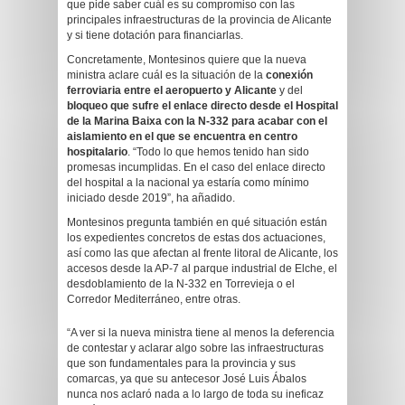
que pide saber cuál es su compromiso con las
principales infraestructuras de la provincia de Alicante
y si tiene dotación para financiarlas.
Concretamente, Montesinos quiere que la nueva
ministra aclare cuál es la situación de la
conexión
ferroviaria entre el aeropuerto y Alicante
y del
bloqueo que sufre el enlace directo desde el Hospital
de la Marina Baixa con la N-332 para acabar con el
aislamiento en el que se encuentra en centro
hospitalario
. “Todo lo que hemos tenido han sido
promesas incumplidas. En el caso del enlace directo
del hospital a la nacional ya estaría como mínimo
iniciado desde 2019”, ha añadido.
Montesinos pregunta también en qué situación están
los expedientes concretos de estas dos actuaciones,
así como las que afectan al frente litoral de Alicante, los
accesos desde la AP-7 al parque industrial de Elche, el
desdoblamiento de la N-332 en Torrevieja o el
Corredor Mediterráneo, entre otras.
“A ver si la nueva ministra tiene al menos la deferencia
de contestar y aclarar algo sobre las infraestructuras
que son fundamentales para la provincia y sus
comarcas, ya que su antecesor José Luis Ábalos
nunca nos aclaró nada a lo largo de toda su ineficaz