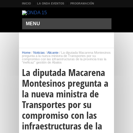
INICIO
LA ONDA EVENTOS
PROGRAMACIÓN
MENU
Home
/
Noticias
/
Alicante
/
La diputada Macarena Montesinos
pregunta a la nueva ministra de Transportes por su
compromiso con las infraestructuras de la provincia tras la
“ineficaz” gestión de Ábalos
La diputada Macarena
Montesinos pregunta a
la nueva ministra de
Transportes por su
compromiso con las
infraestructuras de la