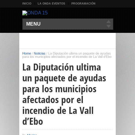
INICIO
LA ONDA EVENTOS
PROGRAMACIÓN
MENU
Home
/
Noticias
/
La Diputación ultima un paquete de ayudas
para los municipios afectados por el incendio de La Vall d’Ebo
La Diputación ultima
un paquete de ayudas
para los municipios
afectados por el
incendio de La Vall
d’Ebo