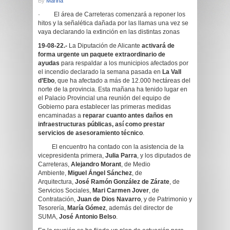
By
Marina
· El área de Carreteras comenzará a reponer los
hitos y la señalética dañada por las llamas una vez se
vaya declarando la extinción en las distintas zonas
19-08-22.-
La Diputación de Alicante
activará de
forma urgente un paquete extraordinario de
ayudas
para respaldar a los municipios afectados por
el incendio declarado la semana pasada en
La Vall
d’Ebo
, que ha afectado a más de 12.000 hectáreas del
norte de la provincia. Esta mañana ha tenido lugar en
el Palacio Provincial una reunión del equipo de
Gobierno para establecer las primeras medidas
encaminadas a
reparar cuanto antes daños en
infraestructuras públicas, así como prestar
servicios de asesoramiento técnico
.
El encuentro ha contado con la asistencia de la
vicepresidenta primera,
Julia Parra
, y los diputados de
Carreteras,
Alejandro Morant
, de Medio
Ambiente,
Miguel Ángel Sánchez
, de
Arquitectura,
José Ramón González de Zárate
, de
Servicios Sociales,
Mari Carmen Jover
, de
Contratación,
Juan de Dios Navarro
, y de Patrimonio y
Tesorería,
María Gómez
, además del director de
SUMA,
José Antonio Belso
.