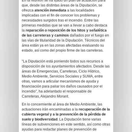
En la reunión se ha fijado un plan de actuación para
que, desde las distintas áreas de la Diputación, se
ofrezca
atención inmediata
a las localidades
implicadas con el fin de conocer los problemas y
necesidades surgidos tras el incendio. Entre las
primeras medidas que se van a llevar a cabo destaca
la
reparación o reposición de los hitos y señalética
de las carreteras y caminos
dañados por el fuego en
las vías de titularidad de la Diputación. Técnicos del
área están ya en las zonas afectadas evaluando su
estado, así como del propio firme de las carreteras.
“La Diputación está poniendo todos sus recursos a
disposición de los ayuntamientos afectados. Desde las
áreas de Emergencias, Carreteras, Ciclo Hídrico,
Medio Ambiente, Servicios Sociales y SUMA, entre
otras, vamos a articular mecanismos de ayuda y
financiación para paliar los daños causados por el
incendio”, ha adelantado el responsable de
Carreteras, Alejandro Morant.
En lo concerniente al área de Medio Ambiente, las
actuaciones irán encaminadas a la
recuperación de la
cubierta vegetal y a la prevención de la pérdida de
suelo y biodiversidad
. La Diputación tiene varias
líneas de subvenciones en este sentido, así como otras
ayudas para redactar planes de prevención de