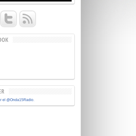
OOK
ER
or el @Onda15Radio.