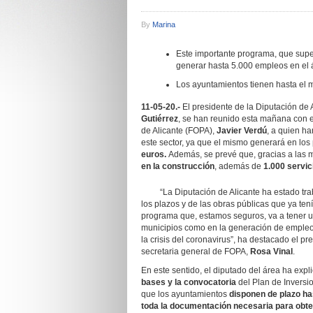
By
Marina
Este importante programa, que super
generar hasta 5.000 empleos en el 
Los ayuntamientos tienen hasta el 
11-05-20.-
El presidente de la Diputación de 
Gutiérrez
, se han reunido esta mañana con e
de Alicante (FOPA),
Javier Verdú
, a quien ha
este sector, ya que el mismo generará en lo
euros.
Además, se prevé que, gracias a las 
en la construcción
, además de
1.000 servic
“La Diputación de Alicante ha estado traba
los plazos y de las obras públicas que ya ten
programa que, estamos seguros, va a tener u
municipios como en la generación de empleo
la crisis del coronavirus”, ha destacado el p
secretaria general de FOPA,
Rosa Vinal
.
En este sentido, el diputado del área ha exp
bases y la convocatoria
del Plan de Inversio
que los ayuntamientos
disponen de plazo has
toda la documentación necesaria para obte