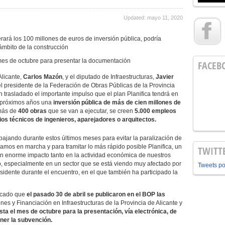
Updated: mayo 11, 2020
ará los 100 millones de euros de inversión pública, podría
ámbito de la construcción
mes de octubre para presentar la documentación
FACEB
Alicante,
Carlos Mazón
, y el diputado de Infraestructuras,
Javier
l presidente de la Federación de Obras Públicas de la Provincia
n trasladado el importante impulso que el plan Planifica tendrá en
s próximos años una
inversión pública de más de cien millones de
más de
400 obras
que se van a ejecutar, se creen
5.000 empleos
ios técnicos de ingenieros, aparejadores o arquitectos.
jando durante estos últimos meses para evitar la paralización de
íamos en marcha y para tramitar lo más rápido posible Planifica, un
TWITT
n enorme impacto tanto en la actividad económica de nuestros
, especialmente en un sector que se está viendo muy afectado por
Tweets p
residente durante el encuentro, en el que también ha participado la
licado que
el pasado 30 de abril se publicaron en el BOP las
nes y Financiación en Infraestructuras de la Provincia de Alicante y
ta el mes de octubre para la presentación, vía electrónica, de
ner la subvención.