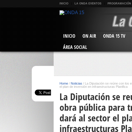
INICIO
LA ONDA EVENTOS
PROGRAMACIÓN
INICIO
ON AIR
ONDA 15 TV
ÁREA SOCIAL
Home
/
Noticias
/
La Diputación se reúne con los e
el plan de inversión en infraestructuras Planifica
La Diputación se r
obra pública para t
dará al sector el p
infraestructuras Pla