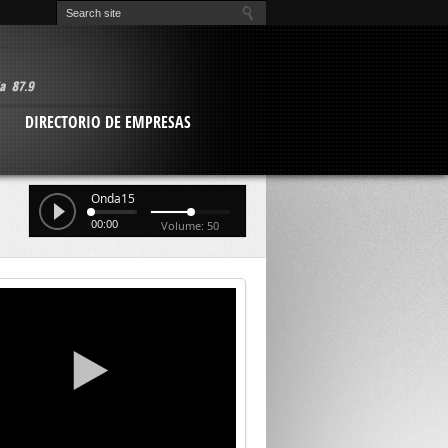
O
DIRECTORIO DE EMPRESAS
Onda15
00:00
Volume: 50