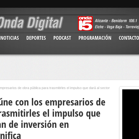
NOTICIAS
DEPORTES
PODCAST
PROGRAMACIÓN
CONTACT
mpresarios de obra pública para trasmitirles el impulso que dará al sector
eúne con los empresarios de
rasmitirles el impulso que
lan de inversión en
nifica