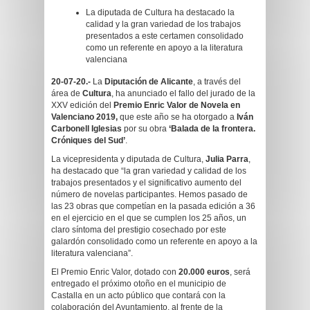
La diputada de Cultura ha destacado la
calidad y la gran variedad de los trabajos
presentados a este certamen consolidado
como un referente en apoyo a la literatura
valenciana
20-07-20.-
La
Diputación de Alicante
, a través del
área de
Cultura
, ha anunciado el fallo del jurado de la
XXV edición del
Premio Enric Valor de Novela en
Valenciano 2019,
que este año se ha otorgado a
Iván
Carbonell Iglesias
por su obra
‘Balada de la frontera.
Cróniques del Sud’
.
La vicepresidenta y diputada de Cultura,
Julia Parra
,
ha destacado que “la gran variedad y calidad de los
trabajos presentados y el significativo aumento del
número de novelas participantes. Hemos pasado de
las 23 obras que competían en la pasada edición a 36
en el ejercicio en el que se cumplen los 25 años, un
claro síntoma del prestigio cosechado por este
galardón consolidado como un referente en apoyo a la
literatura valenciana”.
El Premio Enric Valor, dotado con
20.000 euros
, será
entregado el próximo otoño en el municipio de
Castalla en un acto público que contará con la
colaboración del Ayuntamiento, al frente de la