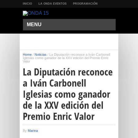
INICIO
LA ONDA EVENTOS
PROGRAMACIÓN
MENU
Home
/
Noticias
/
La Diputación reconoce a Iván Carbonell
Iglesias como ganador de la XXV edición del Premio Enric
Valor
La Diputación reconoce
a Iván Carbonell
Iglesias como ganador
de la XXV edición del
Premio Enric Valor
By
Marina