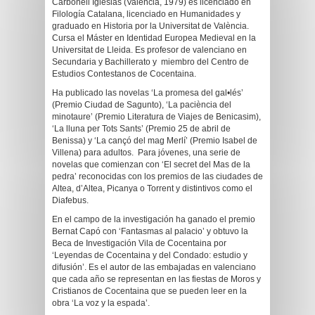
Carbonell Iglesias (València, 1979) es licenciado en
Filología Catalana, licenciado en Humanidades y
graduado en Historia por la Universitat de València.
Cursa el Máster en Identidad Europea Medieval en la
Universitat de Lleida. Es profesor de valenciano en
Secundaria y Bachillerato y miembro del Centro de
Estudios Contestanos de Cocentaina.
Ha publicado las novelas ‘La promesa del gal•lés’
(Premio Ciudad de Sagunto), ‘La paciència del
minotaure’ (Premio Literatura de Viajes de Benicasim),
‘La lluna per Tots Sants’ (Premio 25 de abril de
Benissa) y ‘La cançó del mag Merlí’ (Premio Isabel de
Villena) para adultos. Para jóvenes, una serie de
novelas que comienzan con ‘El secret del Mas de la
pedra’ reconocidas con los premios de las ciudades de
Altea, d’Altea, Picanya o Torrent y distintivos como el
Diafebus.
En el campo de la investigación ha ganado el premio
Bernat Capó con ‘Fantasmas al palacio’ y obtuvo la
Beca de Investigación Vila de Cocentaina por
‘Leyendas de Cocentaina y del Condado: estudio y
difusión’. Es el autor de las embajadas en valenciano
que cada año se representan en las fiestas de Moros y
Cristianos de Cocentaina que se pueden leer en la
obra ‘La voz y la espada’.