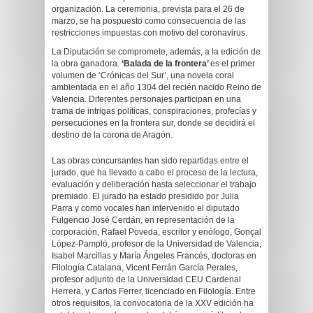
organización. La ceremonia, prevista para el 26 de
marzo, se ha pospuesto como consecuencia de las
restricciones impuestas con motivo del coronavirus.
La Diputación se compromete, además, a la edición de
la obra ganadora.
‘Balada de la frontera’
es el primer
volumen de ‘Crónicas del Sur’, una novela coral
ambientada en el año 1304 del recién nacido Reino de
Valencia. Diferentes personajes participan en una
trama de intrigas políticas, conspiraciones, profecías y
persecuciones en la frontera sur, donde se decidirá el
destino de la corona de Aragón.
Las obras concursantes han sido repartidas entre el
jurado, que ha llevado a cabo el proceso de la lectura,
evaluación y deliberación hasta seleccionar el trabajo
premiado. El jurado ha estado presidido por Julia
Parra y como vocales han intervenido el diputado
Fulgencio José Cerdán, en representación de la
corporación, Rafael Poveda, escritor y enólogo, Gonçal
López-Pampló, profesor de la Universidad de Valencia,
Isabel Marcillas y María Ángeles Francés, doctoras en
Filología Catalana, Vicent Ferrán García Perales,
profesor adjunto de la Universidad CEU Cardenal
Herrera, y Carlos Ferrer, licenciado en Filología. Entre
otros requisitos, la convocatoria de la XXV edición ha