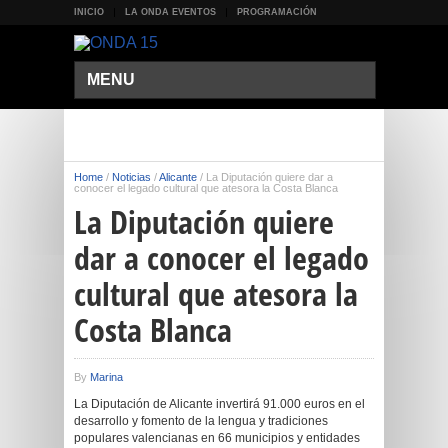
INICIO
LA ONDA EVENTOS
PROGRAMACIÓN
MENU
Home
/
Noticias
/
Alicante
/
La Diputación quiere dar a
conocer el legado cultural que atesora la Costa Blanca
La Diputación quiere
dar a conocer el legado
cultural que atesora la
Costa Blanca
By
Marina
La Diputación de Alicante invertirá 91.000 euros en el
desarrollo y fomento de la lengua y tradiciones
populares valencianas en 66 municipios y entidades