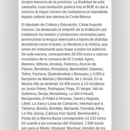
locales menores de la provincia. La finalidad de esta
campaña, cuya resolución publica hoy el BOP, es dar a
conocer al mayor número de ciudadanos el importante
legado cultural que atesora la Costa Blanca.
El diputado de Cultura y Educación, César Augusto
Asencio, ha destacado el empeño de la institución por
establecer los medios y condiciones necesarios para
promocionar la lengua valenciana a través de distintas
disciplinas como el teatro, la literatura o la música, que
sirven de instrumento para llegar a todos los públicos.
De esta manera, corresponden 20.550 euros a catorce
municipios de la comarca de El Comtat: Agres,
Balones, Millena, Alcoleja, Famorca, Alcocer de
Planes, Benilloba, Almudaina, Benimarfull, Gaianes,
Tollos, Facheca, Quatretondeta y Benasau; y 3.000 a
Banyeres de Mariola y Benifallim, de L’Alcoià. En la
Marina Alta se destinan 19.450 euros a 14 iniciativas
en Jesús Pobre, Pedreguer, Pego, El Verger, Vall de
Gallinera, Senija, Beniarbeig, La Vall d’Alcalà,
Benigembla, El Ràfol d’Almúnia, Sanet y Negrals,
Llíber, La Xara y Llosa de Camacho; mientras que a
Tàrbena, Bolulla, Benifato, Beniardà, Finestrat, Altea,
La Vila Joiosa, Callosa d’en Sarrià, Benimantell y
Polop de la Marina Baixa corresponden 14.233 euros.
En cuanto a las comarcas del Vinalopó, 7.000 euros
son para el Medio Vinalopó: Monóvar, Hondón de los