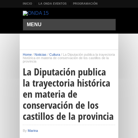
INICIO
LA ONDA EVENTOS
PROGRAMACIÓN
MENU
Home
/
Noticias
/
Cultura
/
La Diputación publica la trayectoria
histórica en materia de conservación de los castillos de la
provincia
La Diputación publica
la trayectoria histórica
en materia de
conservación de los
castillos de la provincia
By
Marina