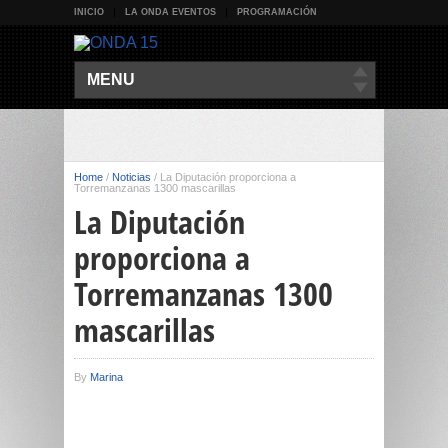
INICIO
LA ONDA EVENTOS
PROGRAMACIÓN
MENU
Home
/
Noticias
/
La Diputación proporciona a
Torremanzanas 1300 mascarillas
La Diputación
proporciona a
Torremanzanas 1300
mascarillas
By
Marina