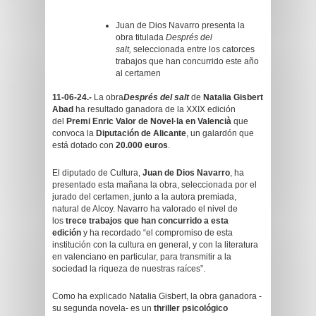
Juan de Dios Navarro presenta la
obra titulada
Després del
salt,
seleccionada entre los catorces
trabajos que han concurrido este año
al certamen
11-06-24.-
La obra
Després del salt
de
Natalia Gisbert
Abad
ha resultado ganadora de la XXIX edición
del
Premi Enric Valor de Novel·la en Valencià
que
convoca la
Diputación de Alicante
, un galardón que
está dotado con
20.000 euros
.
El diputado de Cultura,
Juan de Dios Navarro
, ha
presentado esta mañana la obra, seleccionada por el
jurado del certamen, junto a la autora premiada,
natural de Alcoy. Navarro ha valorado el nivel de
los
trece trabajos que han concurrido a esta
edición
y ha recordado “el compromiso de esta
institución con la cultura en general, y con la literatura
en valenciano en particular, para transmitir a la
sociedad la riqueza de nuestras raíces”.
Como ha explicado
Natalia Gisbert, la obra ganadora -
su segunda novela- es un
thriller psicológico