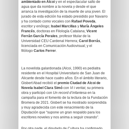
ambientado en Alcoi
y en el espectacular salto de
agua que da nombre a la novela y desde el que
arranca la investigación de la muerte de una joven. El
jurado de esta edición ha estado presidido por Navarro
y ha contado como vocales con
Rafael Poveda
,
escritor y enólogo;
Isabel Marcillas
y
María Ángeles
Francés
, doctoras en Filología Catalana;
Vicent
Ferrán García Perales
, profesor titular de la
Universidad CEU Cardenal Herrera;
Carol Borrás
,
licenciada en Comunicación Audiovisual; y el
filólogo
Carlos Ferrer
.
La novelista galardonada (Alcoi, 1990) es pediatra
residente en el Hospital Universitario de San Juan de
Alicante desde hace cuatro años. En el ámbito literario,
Gisbert Abad recibió el
premio Ciudad de Alcoi de
Novela Isabel Clara Simó
con
Vi i veritat
, su primera
obra y participó con
Un record d’infantesa
en la
campaña para el fomento de la lectura de la Fundación
Bromera de 2021. Gisbert se ha mostrado sorprendida
y muy agradecida con este renacimiento de la
Diputación que “supone un gran respaldo para los
escritores noveles y nos anima a seguir creando”.
Por otra parte, el diputado de Cultura ha confirmado