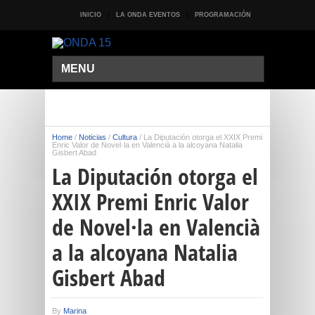
INICIO
LA ONDA EVENTOS
PROGRAMACIÓN
MENU
Home
/
Noticias
/
Cultura
/
La Diputación otorga el XXIX Premi
Enric Valor de Novel·la en Valencià a la alcoyana Natalia
Gisbert Abad
La Diputación otorga el
XXIX Premi Enric Valor
de Novel·la en Valencià
a la alcoyana Natalia
Gisbert Abad
By
Marina