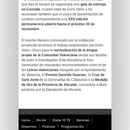
que tras el verano se organizará una
gala de entrega
en Castalla
, ciudad natal de Enric Valor, y ha
recordado también que el plazo de presentación de
novelas correspondiente a la
XXX edición
permanecerá abierto hasta el próximo 30 de
noviembre
.
El premio literario convocado por la institución
provincial reconoce el trabajo emprendido por Enric
Valor i Vives para la
normalización de la lengua
propia de la Comunitat Valenciana
desde sus facetas
de autor e investigador. Esta disciplina le hizo
merecedor de relevantes reconocimientos como el de
las
Letras Valencianas
otorgado por el Ayuntamiento
de Valencia, el
Premio Sanchís Guarner
, la
Cruz de
Sant Jordi
de la Generalitat de Catalunya o la
Medalla
de Oro de la Provincia de Alicante
, concedida a título
póstumo por la Diputación de Alicante.
Inicio
On Air
Onda 15 TV
Noticias
Deportes
Podcast
Programación