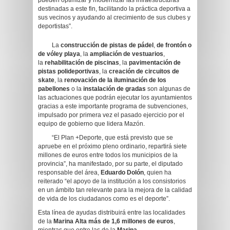
pueden optimizar y modernizar las infraestructuras
destinadas a este fin, facilitando la práctica deportiva a
sus vecinos y ayudando al crecimiento de sus clubes y
deportistas”.
La
construcción de pistas de pádel
,
de frontón o
de vóley playa
, la
ampliación de vestuarios
,
la
rehabilitación de piscinas
, la
pavimentación de
pistas polideportivas
, la
creación de circuitos de
skate
, la
renovación de la iluminación de los
pabellones
o la
instalación de gradas
son algunas de
las actuaciones que podrán ejecutar los ayuntamientos
gracias a este importante programa de subvenciones,
impulsado por primera vez el pasado ejercicio por el
equipo de gobierno que lidera Mazón.
“El Plan +Deporte, que está previsto que se
apruebe en el próximo pleno ordinario, repartirá siete
millones de euros entre todos los municipios de la
provincia”, ha manifestado, por su parte, el diputado
responsable del área,
Eduardo Dolón
, quien ha
reiterado “el apoyo de la institución a los consistorios
en un ámbito tan relevante para la mejora de la calidad
de vida de los ciudadanos como es el deporte”.
Esta línea de ayudas distribuirá entre las localidades
de la
Marina Alta
más de 1,6 millones de euros
,