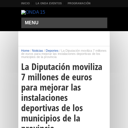
INICIO
LA ONDA EVENTOS
PROGRAMACIÓN
MENU
Home
/
Noticias
/
Deportes
/
La Diputación moviliza 7 millones
de euros para mejorar las instalaciones deportivas de los
municipios de la provincia
La Diputación moviliza
7 millones de euros
para mejorar las
instalaciones
deportivas de los
municipios de la