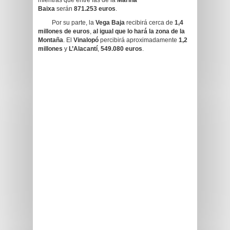
mientras que entre las de la
Marina
Baixa
serán
871.253 euros
.
Por su parte, la
Vega Baja
recibirá cerca de
1,4
millones de euros
,
al igual que lo hará la zona de la
Montaña
. El
Vinalopó
percibirá aproximadamente
1,2
millones
y
L’Alacantí
,
549.080 euros
.