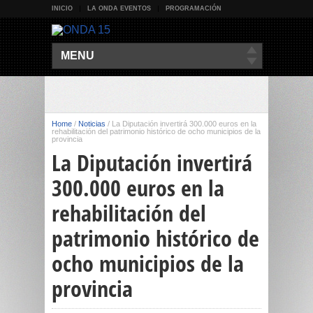
INICIO
LA ONDA EVENTOS
PROGRAMACIÓN
MENU
Home
/
Noticias
/
La Diputación invertirá 300.000 euros en la
rehabilitación del patrimonio histórico de ocho municipios de la
provincia
La Diputación invertirá
300.000 euros en la
rehabilitación del
patrimonio histórico de
ocho municipios de la
provincia