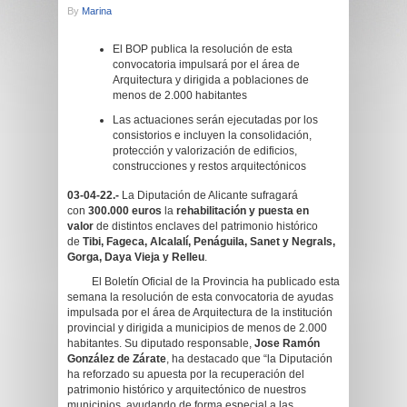
By
Marina
El BOP publica la resolución de esta
convocatoria impulsará por el área de
Arquitectura y dirigida a poblaciones de
menos de 2.000 habitantes
Las actuaciones serán ejecutadas por los
consistorios e incluyen la consolidación,
protección y valorización de edificios,
construcciones y restos arquitectónicos
03-04-22.-
La Diputación de Alicante sufragará
con
300.000 euros
la
rehabilitación y puesta en
valor
de distintos enclaves del patrimonio histórico
de
Tibi, Fageca, Alcalalí, Penáguila, Sanet y Negrals,
Gorga, Daya Vieja y Relleu
.
El Boletín Oficial de la Provincia ha publicado esta
semana la resolución de esta convocatoria de ayudas
impulsada por el área de Arquitectura de la institución
provincial y dirigida a municipios de menos de 2.000
habitantes. Su diputado responsable,
Jose Ramón
González de Zárate
, ha destacado que “la Diputación
ha reforzado su apuesta por la recuperación del
patrimonio histórico y arquitectónico de nuestros
municipios, ayudando de forma especial a las