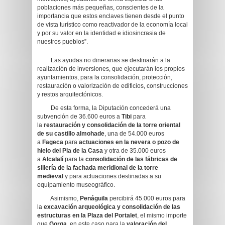
poblaciones más pequeñas, conscientes de la
importancia que estos enclaves tienen desde el punto
de vista turístico como reactivador de la economía local
y por su valor en la identidad e idiosincrasia de
nuestros pueblos”.
Las ayudas no dinerarias se destinarán a la
realización de inversiones, que ejecutarán los propios
ayuntamientos, para la consolidación, protección,
restauración o valorización de edificios, construcciones
y restos arquitectónicos.
De esta forma, la Diputación concederá una
subvención de 36.600 euros a
Tibi
para
la
restauración y consolidación de la torre oriental
de su castillo almohade
, una de 54.000 euros
a
Fageca
para
actuaciones en la nevera o pozo de
hielo del Pla de la Casa
y otra de 35.000 euros
a
Alcalalí
para la
consolidación de las fábricas de
sillería de la fachada meridional de la torre
medieval
y para actuaciones destinadas a su
equipamiento museográfico.
Asimismo,
Penáguila
percibirá 45.000 euros para
la
excavación arqueológica y consolidación de las
estructuras en la Plaza del Portalet
, el mismo importe
que
Gorga
, en este caso para la
valoración del