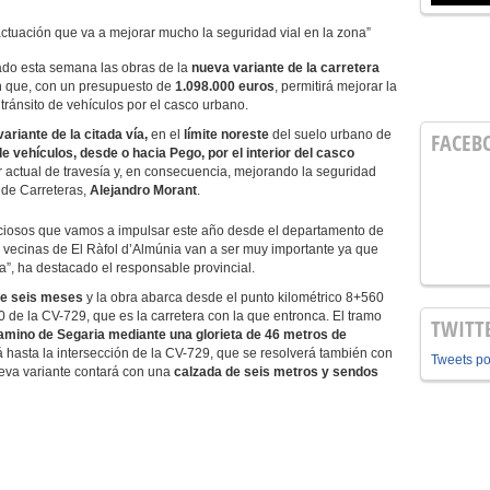
actuación que va a mejorar mucho la seguridad vial en la zona”
iado esta semana las obras de la
nueva variante de la carretera
n que, con un presupuesto de
1.098.000 euros
, permitirá mejorar la
 tránsito de vehículos por el casco urbano.
variante de la citada vía,
en el
límite noreste
del suelo urbano de
FACEB
e vehículos, desde o hacia Pego, por el interior del casco
er actual de travesía y, en consecuencia, mejorando la seguridad
 de Carreteras,
Alejandro Morant
.
osos que vamos a impulsar este año desde el departamento de
 y vecinas de El Ràfol d’Almúnia van a ser muy importante ya que
a”, ha destacado el responsable provincial.
de seis meses
y la obra abarca desde el punto kilométrico 8+560
 de la CV-729, que es la carretera con la que entronca. El tramo
TWITT
amino de Segaria mediante una glorieta de 46 metros de
á hasta la intersección de la CV-729, que se resolverá también con
Tweets p
ueva variante contará con una
calzada de seis metros y sendos