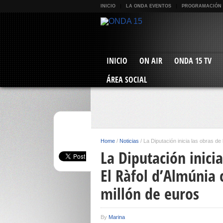
INICIO
LA ONDA EVENTOS
PROGRAMACIÓN
INICIO
ON AIR
ONDA 15 TV
ÁREA SOCIAL
Home
/
Noticias
/
La Diputación inicia las obras de
La Diputación inicia
El Ràfol d’Almúnia 
millón de euros
By
Marina