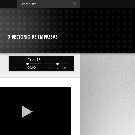
O
DIRECTORIO DE EMPRESAS
Onda15
00:00
Volume: 50