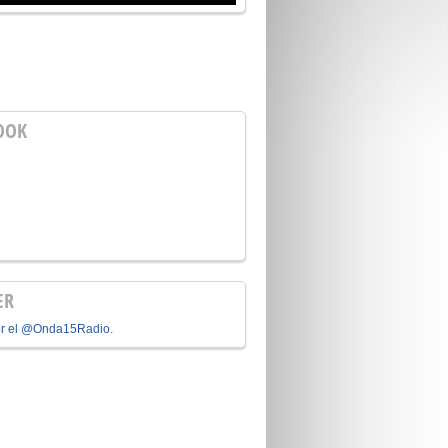
OOK
ER
or el @Onda15Radio.