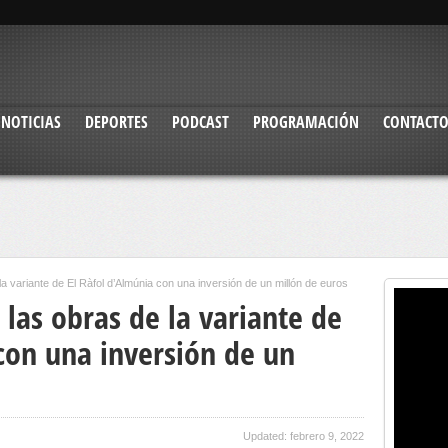
NOTICIAS
DEPORTES
PODCAST
PROGRAMACIÓN
CONTACT
 la variante de El Ràfol d’Almúnia con una inversión de un millón de euros
 las obras de la variante de
con una inversión de un
Updated: febrero 9, 2022