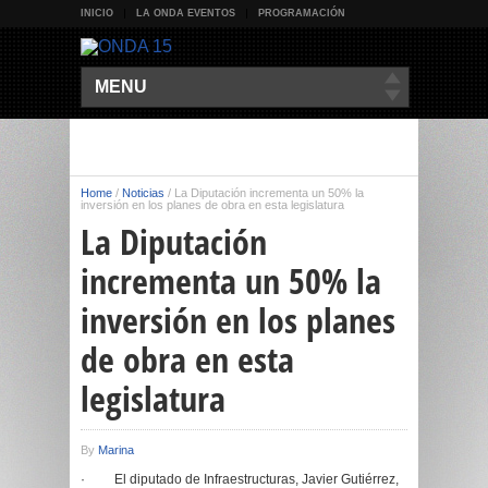
INICIO
LA ONDA EVENTOS
PROGRAMACIÓN
MENU
Home
/
Noticias
/
La Diputación incrementa un 50% la
inversión en los planes de obra en esta legislatura
La Diputación
incrementa un 50% la
inversión en los planes
de obra en esta
legislatura
By
Marina
· El diputado de Infraestructuras, Javier Gutiérrez,