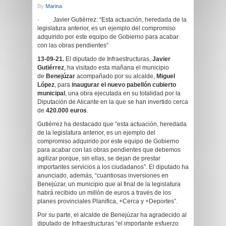
By
Marina
· Javier Gutiérrez: “Esta actuación, heredada de la
legislatura anterior, es un ejemplo del compromiso
adquirido por este equipo de Gobierno para acabar
con las obras pendientes”
13-09-21.
El diputado de Infraestructuras,
Javier
Gutiérrez
, ha visitado esta mañana el municipio
de
Benejúzar
acompañado por su alcalde,
Miguel
López
, para
inaugurar el nuevo pabellón cubierto
municipal
, una obra ejecutada en su totalidad por la
Diputación de Alicante en la que se han invertido cerca
de
420.000 euros
.
Gutiérrez ha destacado que “esta actuación, heredada
de la legislatura anterior, es un ejemplo del
compromiso adquirido por este equipo de Gobierno
para acabar con las obras pendientes que debemos
agilizar porque, sin ellas, se dejan de prestar
importantes servicios a los ciudadanos”. El diputado ha
anunciado, además, “cuantiosas inversiones en
Benejúzar, un municipio que al final de la legislatura
habrá recibido un millón de euros a través de los
planes provinciales Planifica, +Cerca y +Deportes”.
Por su parte, el alcalde de Benejúzar ha agradecido al
diputado de Infraestructuras “el importante esfuerzo