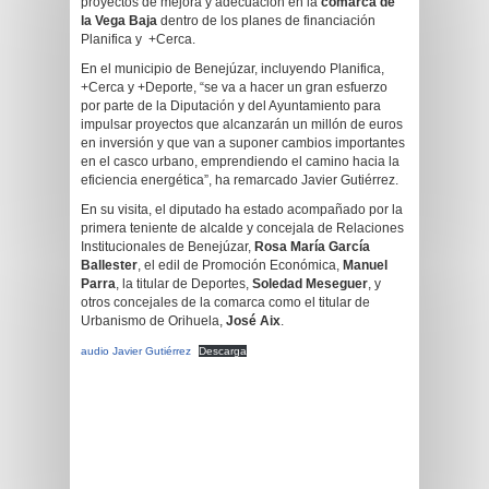
proyectos de mejora y adecuación en la
comarca de
la Vega Baja
dentro de los planes de financiación
Planifica y +Cerca.
En el municipio de Benejúzar, incluyendo Planifica,
+Cerca y +Deporte, “se va a hacer un gran esfuerzo
por parte de la Diputación y del Ayuntamiento para
impulsar proyectos que alcanzarán un millón de euros
en inversión y que van a suponer cambios importantes
en el casco urbano, emprendiendo el camino hacia la
eficiencia energética”, ha remarcado Javier Gutiérrez.
En su visita, el diputado ha estado acompañado por la
primera teniente de alcalde y concejala de Relaciones
Institucionales de Benejúzar,
Rosa María García
Ballester
, el edil de Promoción Económica,
Manuel
Parra
, la titular de Deportes,
Soledad Meseguer
, y
otros concejales de la comarca como el titular de
Urbanismo de Orihuela,
José Aix
.
audio Javier Gutiérrez
Descarga