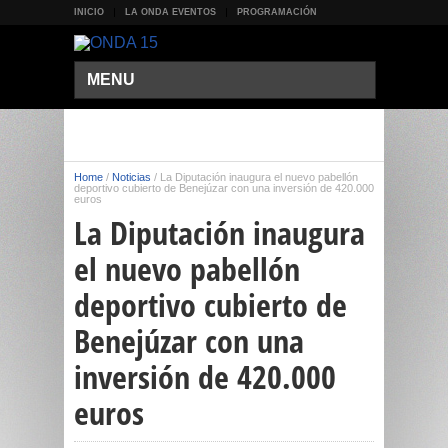
INICIO
LA ONDA EVENTOS
PROGRAMACIÓN
MENU
Home
/
Noticias
/
La Diputación inaugura el nuevo pabellón
deportivo cubierto de Benejúzar con una inversión de 420.000
euros
La Diputación inaugura
el nuevo pabellón
deportivo cubierto de
Benejúzar con una
inversión de 420.000
euros