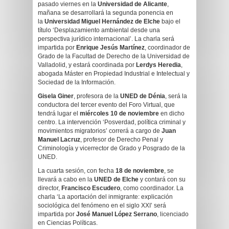
pasado viernes en la
Universidad de Alicante
,
mañana se desarrollará la segunda ponencia en
la
Universidad Miguel Hernández de Elche
bajo el
título ‘Desplazamiento ambiental desde una
perspectiva jurídico internacional’. La charla será
impartida por
Enrique Jesús Martínez
, coordinador de
Grado de la Facultad de Derecho de la Universidad de
Valladolid, y estará coordinada por
Lerdys Heredia
,
abogada Máster en Propiedad Industrial e Intelectual y
Sociedad de la Información.
Gisela Giner
, profesora de la
UNED de Dénia
, será la
conductora del tercer evento del Foro Virtual, que
tendrá lugar el
miércoles 10 de noviembre
en dicho
centro. La intervención ‘Posverdad, política criminal y
movimientos migratorios’ correrá a cargo de
Juan
Manuel Lacruz
, profesor de Derecho Penal y
Criminología y vicerrector de Grado y Posgrado de la
UNED.
La cuarta sesión, con fecha
18 de noviembre
, se
llevará a cabo en la
UNED de Elche
y contará con su
director,
Francisco Escudero
, como coordinador. La
charla ‘La aportación del inmigrante: explicación
sociológica del fenómeno en el siglo XXI’ será
impartida por
José Manuel López Serrano
, licenciado
en Ciencias Políticas.