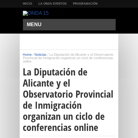
INICIO
LA ONDA EVENTOS
PROGRAMACIÓN
MENU
Home
/
Noticias
/
La Diputación de Alicante y el Observatorio
Provincial de Inmigración organizan un ciclo de conferencias
online
La Diputación de
Alicante y el
Observatorio Provincial
de Inmigración
organizan un ciclo de
conferencias online