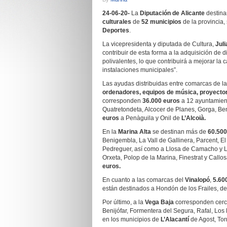
24-06-20-
La
Diputación de Alicante
destin
culturales
de
52 municipios
de la provincia,
Deportes
.
La vicepresidenta y diputada de Cultura,
Juli
contribuir de esta forma a la adquisición de 
polivalentes, lo que contribuirá a mejorar la 
instalaciones municipales”.
Las ayudas distribuidas entre comarcas de l
ordenadores, equipos de música, proyecto
corresponden
36.000 euros
a 12 ayuntamien
Quatretondeta, Alcocer de Planes, Gorga, Beni
euros
a Penàguila y Onil de
L’Alcoià.
En la
Marina Alta
se destinan más de
60.500
Benigembla, La Vall de Gallinera, Parcent, El
Pedreguer, así como a Llosa de Camacho y La
Orxeta, Polop de la Marina, Finestrat y Callo
euros.
En cuanto a las comarcas del
Vinalopó
,
5.60
están destinados a Hondón de los Frailes, d
Por último, a la
Vega Baja
corresponden cer
Benijófar, Formentera del Segura, Rafal, Los
en los municipios de
L’Alacantí
de Agost, To