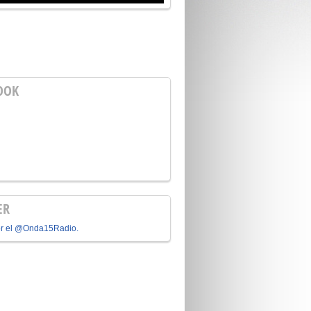
OOK
ER
or el @Onda15Radio.