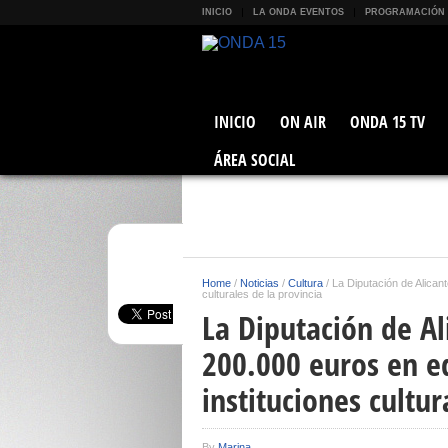
INICIO
LA ONDA EVENTOS
PROGRAMACIÓN
INICIO
ON AIR
ONDA 15 TV
ÁREA SOCIAL
Home
/
Noticias
/
Cultura
/
La Diputación de Alican
culturales de la provincia
La Diputación de Al
200.000 euros en 
instituciones cultur
By
Marina