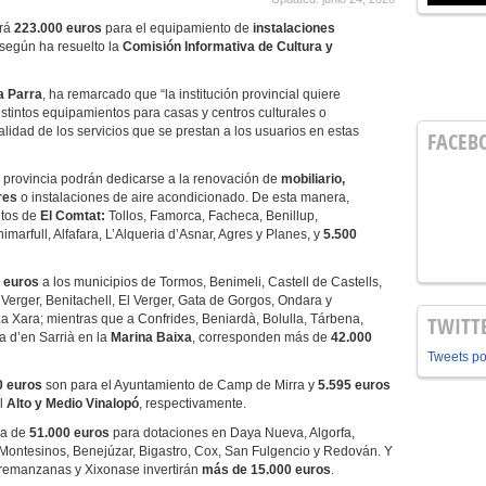
ará
223.000 euros
para el equipamiento de
instalaciones
 según ha resuelto la
Comisión Informativa de Cultura y
a Parra
, ha remarcado que “la institución provincial quiere
distintos equipamientos para casas y centros culturales o
calidad de los servicios que se prestan a los usuarios en estas
FACEB
a provincia podrán dedicarse a la renovación de
mobiliario,
res
o instalaciones de aire acondicionado. De esta manera,
tos de
El Comtat:
Tollos, Famorca, Facheca, Benillup,
marfull, Alfafara, L’Alqueria d’Asnar, Agres y Planes, y
5.500
 euros
a los municipios de Tormos, Benimeli, Castell de Castells,
 Verger, Benitachell, El Verger, Gata de Gorgos, Ondara y
 Xara; mientras que a Confrides, Beniardà, Bolulla, Tárbena,
TWITT
sa d’en Sarrià en la
Marina Baixa
, corresponden más de
42.000
Tweets p
0 euros
son para el Ayuntamiento de Camp de Mirra y
5.595 euros
el
Alto y
Medio Vinalopó
, respectivamente.
ca de
51.000 euros
para dotaciones en Daya Nueva, Algorfa,
 Montesinos, Benejúzar, Bigastro, Cox, San Fulgencio y Redován. Y
rremanzanas y Xixonase invertirán
más de 15.000 euros
.