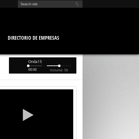
O
DIRECTORIO DE EMPRESAS
Onda15
00:00
Volume: 50