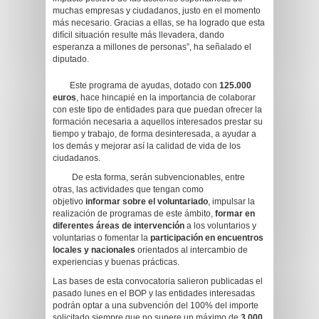
muchas empresas y ciudadanos, justo en el momento
más necesario. Gracias a ellas, se ha logrado que esta
difícil situación resulte más llevadera, dando
esperanza a millones de personas”, ha señalado el
diputado.
Este programa de ayudas, dotado con
125.000
euros
, hace hincapié en la importancia de colaborar
con este tipo de entidades para que puedan ofrecer la
formación necesaria a aquellos interesados prestar su
tiempo y trabajo, de forma desinteresada, a ayudar a
los demás y mejorar así la calidad de vida de los
ciudadanos.
De esta forma, serán subvencionables, entre
otras, las actividades que tengan como
objetivo
informar sobre el voluntariado
, impulsar la
realización de programas de este ámbito,
formar en
diferentes áreas de intervención
a los voluntarios y
voluntarias o fomentar la
participación en encuentros
locales y nacionales
orientados al intercambio de
experiencias y buenas prácticas.
Las bases de esta convocatoria salieron publicadas el
pasado lunes en el BOP y las entidades interesadas
podrán optar a una subvención del 100% del importe
solicitado siempre que no supere un máximo de
3.000