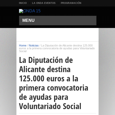
INICIO
LA ONDA EVENTOS
PROGRAMACIÓN
MENU
Home
/
Noticias
/
La Diputación de Alicante destina 125.000
euros a la primera convocatoria de ayudas para Voluntariado
Social
La Diputación de
Alicante destina
125.000 euros a la
primera convocatoria
de ayudas para
Voluntariado Social